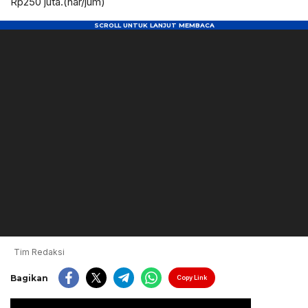
Rp250 juta.(har/jum)
Tim Redaksi
Bagikan
Copy Link