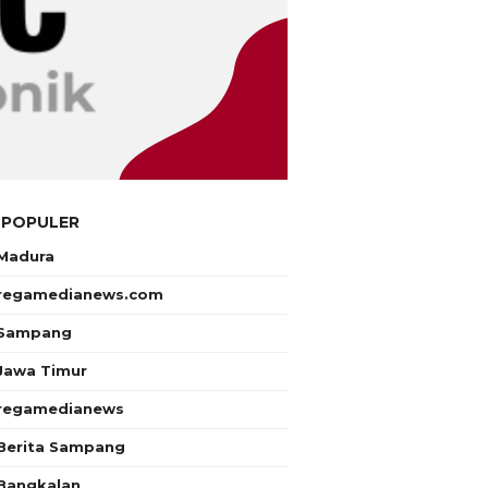
 POPULER
Madura
regamedianews.com
Sampang
Jawa Timur
regamedianews
Berita Sampang
Bangkalan