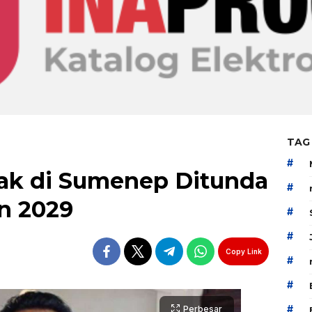
TAG
#
tak di Sumenep Ditunda
#
n 2029
#
#
Copy Link
#
#
#
Perbesar