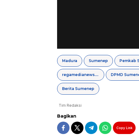
Madura
Sumenep
Pemkab 
regamedianews.com
DPMD Sumen
Berita Sumenep
Tim Redaksi
Bagikan
Copy Link