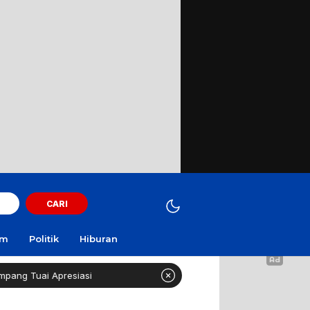
CARI
am
Politik
Hiburan
resiasi
Curi Motor! Dua Warga Batuporo Sampang Dibui