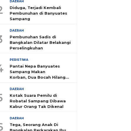
DAERAH
2
Diduga, Terjadi Kembali
Pembunuhan di Banyuates
Sampang
DAERAH
3
Pembunuhan Sadis di
Bangkalan Dilatar Belakangi
Perselingkuhan
PERISTIWA
4
Pantai Nepa Banyuates
Sampang Makan
Korban, Dua Bocah Hilang
Tenggelam
DAERAH
5
Kotak Suara Pemilu di
Robatal Sampang Dibawa
Kabur Orang Tak Dikenal
DAERAH
6
Tega, Seorang Anak Di
Bangkalan Perkarakan Ibu