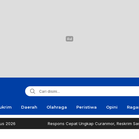
ukrim
Daerah
Olahraga
Peristiwa
Opini
Rag
Respons Cepat Ungkap Curanmor, Reskrim Sampang Tuai Ap