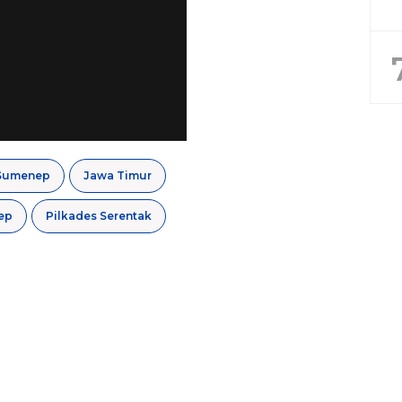
Sumenep
Jawa Timur
ep
Pilkades Serentak