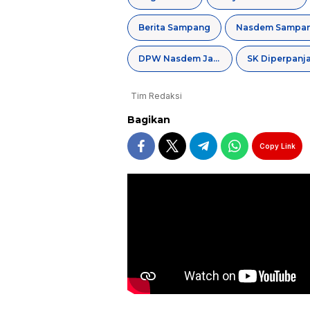
Berita Sampang
Nasdem Sampa
DPW Nasdem Jatim
SK Diperpanj
Tim Redaksi
Bagikan
Copy Link