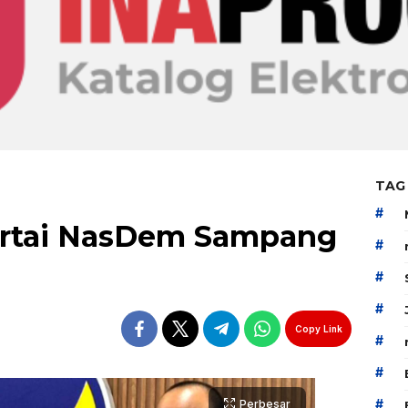
TAG
#
artai NasDem Sampang
#
#
#
Copy Link
#
#
#
Perbesar