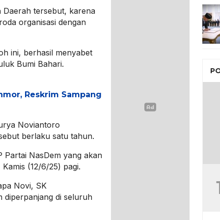
Daerah tersebut, karena
roda organisasi dengan
oh ini, berhasil menyabet
juluk Bumi Bahari.
PO
nmor, Reskrim Sampang
urya Noviantoro
ebut berlaku satu tahun.
PP Partai NasDem yang akan
 Kamis (12/6/25) pagi.
sapa Novi, SK
diperpanjang di seluruh