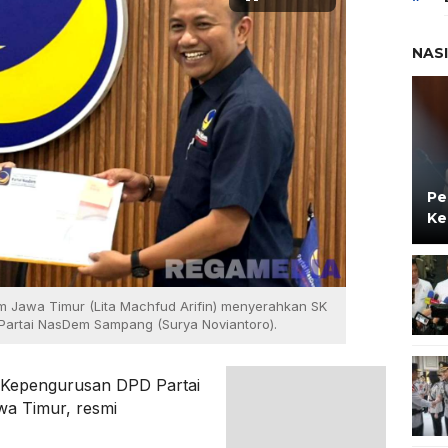
NAS
Pe
Ke
m Jawa Timur (Lita Machfud Arifin) menyerahkan SK
Partai NasDem Sampang (Surya Noviantoro).
) Kepengurusan DPD Partai
a Timur, resmi