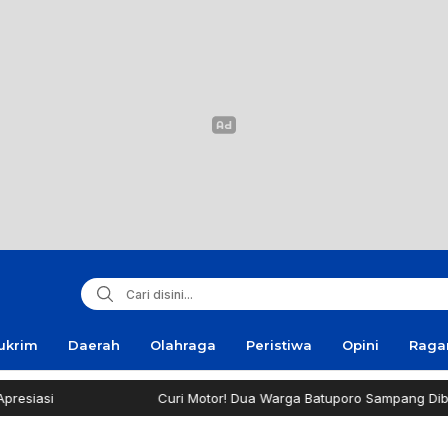
ukrim
Daerah
Olahraga
Peristiwa
Opini
Rag
Curi Motor! Dua Warga Batuporo Sampang Dibui