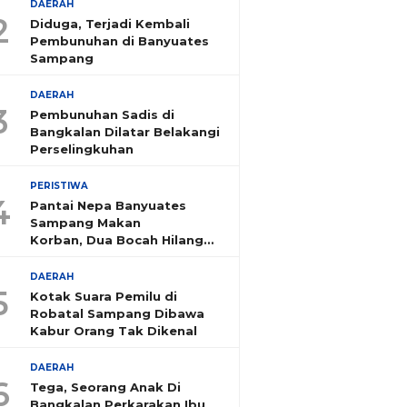
DAERAH
2
Diduga, Terjadi Kembali
Pembunuhan di Banyuates
Sampang
DAERAH
3
Pembunuhan Sadis di
Bangkalan Dilatar Belakangi
Perselingkuhan
PERISTIWA
4
Pantai Nepa Banyuates
Sampang Makan
Korban, Dua Bocah Hilang
Tenggelam
DAERAH
5
Kotak Suara Pemilu di
Robatal Sampang Dibawa
Kabur Orang Tak Dikenal
DAERAH
6
Tega, Seorang Anak Di
Bangkalan Perkarakan Ibu