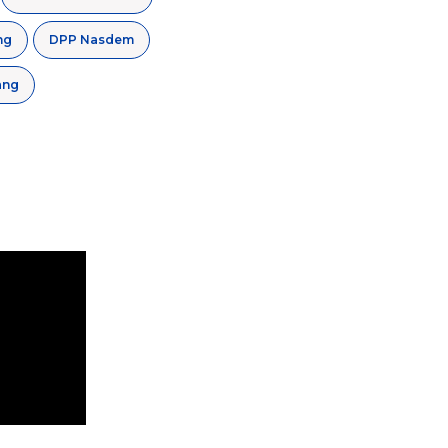
ng
DPP Nasdem
ang