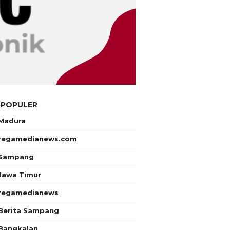
 POPULER
Madura
regamedianews.com
Sampang
Jawa Timur
regamedianews
Berita Sampang
Bangkalan