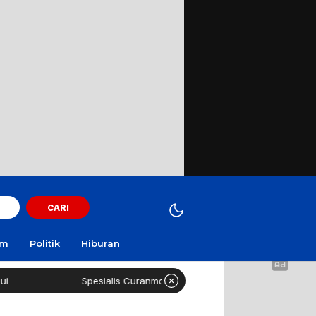
CARI
am
Politik
Hiburan
Spesialis Curanmor Lintas Daerah Diringkus Polisi di SPBU Suramad