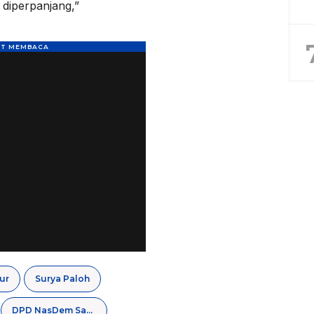
diperpanjang,”
ur
Surya Paloh
DPD NasDem Sampang