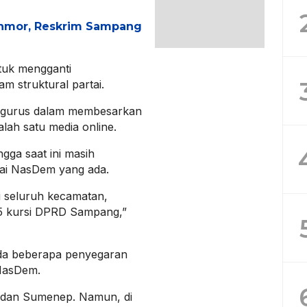
nmor, Reskrim Sampang
tuk mengganti
 struktural partai.
ngurus dalam membesarkan
salah satu media online.
gga saat ini masih
ai NasDem yang ada.
i seluruh kecamatan,
 15 kursi DPRD Sampang,”
ada beberapa penyegaran
NasDem.
 dan Sumenep. Namun, di