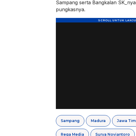
Sampang serta Bangkalan SK_nya 
pungkasnya.
Sampang
Madura
Jawa Tim
Rega Media
Surya Noviantoro