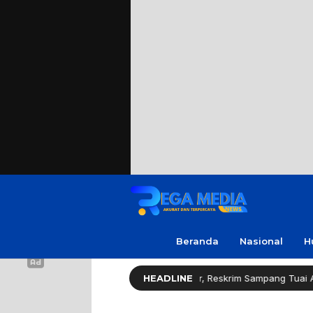
Beranda
Nasional
H
pons Cepat Ungkap Curanmor, Reskrim Sampang Tuai Apresiasi
HEADLINE