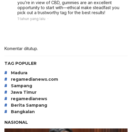
you’re in view of CBD, gummies are an excellent
opportunity to start with—ethical make steadfast you
pick out a trustworthy tag for the best results!
1 tahun yang lalu
Komentar ditutup.
TAG POPULER
#
Madura
#
regamedianews.com
#
Sampang
#
Jawa Timur
#
regamedianews
#
Berita Sampang
#
Bangkalan
NASIONAL