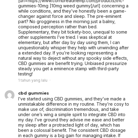
[url=https://www.cornbreadhemp.com/products/thc-
gummies-10mg ]10mg weed gummy[/url] concerning a
while conditions, and they’ve honestly been a game-
changer against force and sleep. The pre-eminent
part? No grogginess in the morning just a balmy,
composed perception rather than bed.
Supplementary, they bit tickety-boo, unequal to some
other supplements I’ve tried. I was skeptical at
elementary, but after day by day using them, I can
unquestionably whisper they help with unwinding after
a extended day. If you’re looking representing a
natural way to deject without any spooky side effects,
CBD gummies are benefit trying. Unbiased pressurize
steady you get a eminence stamp with third-party
testing!
1 tahun yang lalu
cbd gummies
I’ve started using CBD gummies, and they’ve made a
unmistakable difference in my routine. They’re cosy to
make use of, discrimination tremendous, and take
under one’s wing a simple spirit to integrate CBD into
my day. I’ve ground they advise me ease and better
my sleep after a protracted light of day, which has
been a colossal benefit. The consistent CBD dosage
in each gummy is a big gain for managing intake. If