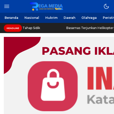
Beranda
Nasional
Hukrim
Daerah
Olahraga
Perist
s Tahap Sidik
Basarnas Terjunkan Helikopter Sisir Bangkai
HEADLINE