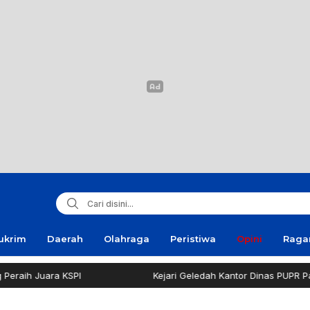
ukrim
Daerah
Olahraga
Peristiwa
Opini
Rag
ara KSPI
Kejari Geledah Kantor Dinas PUPR Pamekasan