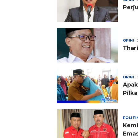
Perj
OPINI
Thar
OPINI
Apak
Pilk
POLITI
Kemb
Ema