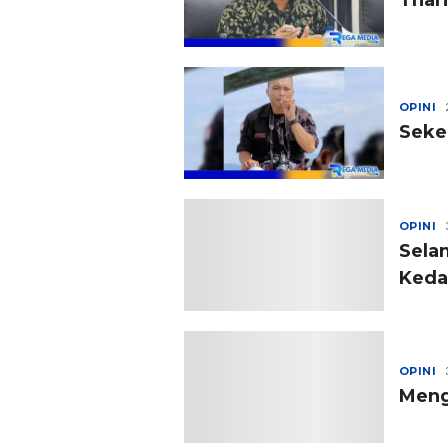
Thar
OPINI
Seke
OPINI
Sela
Keda
OPINI
Meng