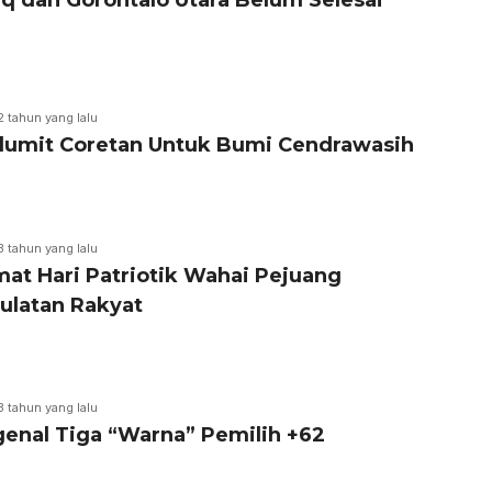
iq dan Gorontalo Utara Belum Selesai
2 tahun yang lalu
lumit Coretan Untuk Bumi Cendrawasih
3 tahun yang lalu
mat Hari Patriotik Wahai Pejuang
ulatan Rakyat
3 tahun yang lalu
enal Tiga “Warna” Pemilih +62