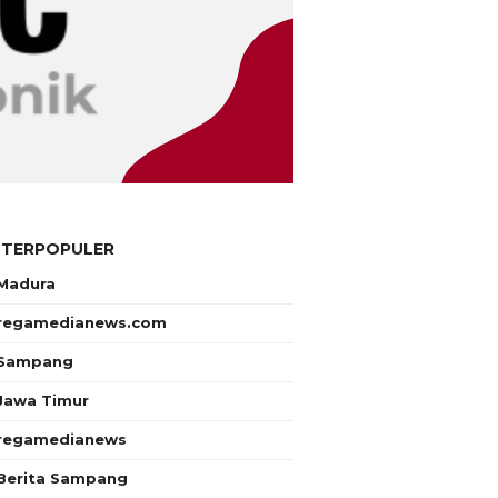
 TERPOPULER
Madura
regamedianews.com
Sampang
Jawa Timur
regamedianews
Berita Sampang