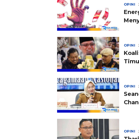
OPINI
Energ
Meny
OPINI
Koal
Timu
OPINI
Sean
Chan
OPINI