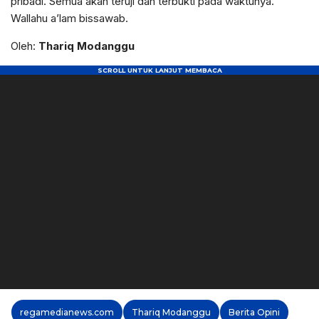
pribadi. Semua akan teruji dan terbukti pada waktunya.
Wallahu a’lam bissawab.
Oleh:
Thariq Modanggu
regamedianews.com
Thariq Modanggu
Berita Opini