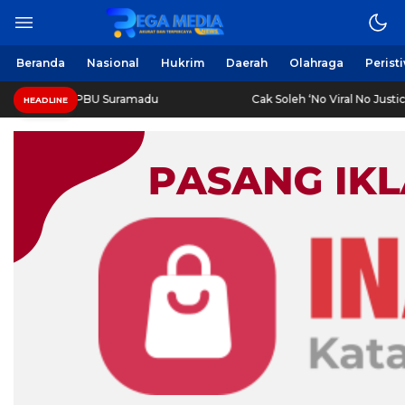
Beranda
Nasional
Hukrim
Daerah
Olahraga
Perist
di SPBU Suramadu
Cak Soleh ‘No Viral No Justice’ Meningga
HEADLINE