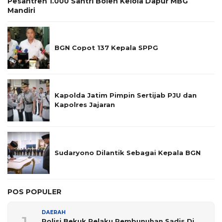
Pesantren 1.000 Santri Boleh Kelola Dapur MBG
Mandiri
BGN Copot 137 Kepala SPPG
Kapolda Jatim Pimpin Sertijab PJU dan
Kapolres Jajaran
Sudaryono Dilantik Sebagai Kepala BGN
POS POPULER
DAERAH
Polisi Bekuk Pelaku Pembunuhan Sadis Di