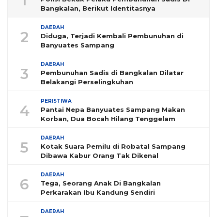
1
Bangkalan, Berikut Identitasnya
DAERAH
2
Diduga, Terjadi Kembali Pembunuhan di
Banyuates Sampang
DAERAH
3
Pembunuhan Sadis di Bangkalan Dilatar
Belakangi Perselingkuhan
PERISTIWA
4
Pantai Nepa Banyuates Sampang Makan
Korban, Dua Bocah Hilang Tenggelam
DAERAH
5
Kotak Suara Pemilu di Robatal Sampang
Dibawa Kabur Orang Tak Dikenal
DAERAH
6
Tega, Seorang Anak Di Bangkalan
Perkarakan Ibu Kandung Sendiri
DAERAH