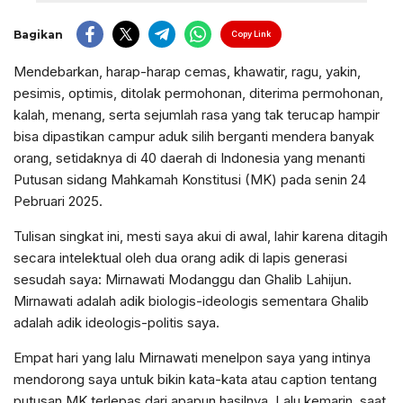
Bagikan
Copy Link
Mendebarkan, harap-harap cemas, khawatir, ragu, yakin,
pesimis, optimis, ditolak permohonan, diterima permohonan,
kalah, menang, serta sejumlah rasa yang tak terucap hampir
bisa dipastikan campur aduk silih berganti mendera banyak
orang, setidaknya di 40 daerah di Indonesia yang menanti
Putusan sidang Mahkamah Konstitusi (MK) pada senin 24
Pebruari 2025.
Tulisan singkat ini, mesti saya akui di awal, lahir karena ditagih
secara intelektual oleh dua orang adik di lapis generasi
sesudah saya: Mirnawati Modanggu dan Ghalib Lahijun.
Mirnawati adalah adik biologis-ideologis sementara Ghalib
adalah adik ideologis-politis saya.
Empat hari yang lalu Mirnawati menelpon saya yang intinya
mendorong saya untuk bikin kata-kata atau caption tentang
putusan MK terlepas dari apapun hasilnya. Lalu kemarin, saat