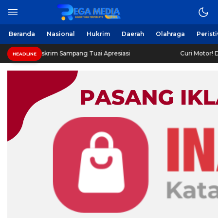
Beranda
Nasional
Hukrim
Daerah
Olahraga
Perist
krim Sampang Tuai Apresiasi
Curi Motor! Dua Warga Ba
HEADLINE