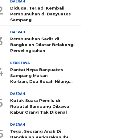
DAERAH
2
Diduga, Terjadi Kembali
Pembunuhan di Banyuates
Sampang
DAERAH
3
Pembunuhan Sadis di
Bangkalan Dilatar Belakangi
Perselingkuhan
PERISTIWA
4
Pantai Nepa Banyuates
Sampang Makan
Korban, Dua Bocah Hilang
Tenggelam
DAERAH
5
Kotak Suara Pemilu di
Robatal Sampang Dibawa
Kabur Orang Tak Dikenal
DAERAH
6
Tega, Seorang Anak Di
Bangkalan Perkarakan Ibu