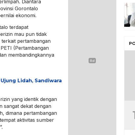
rlimpah. Diantara
rovinsi Gorontalo
ernilai ekonomi.
talo terdapat
erizin mau pun tidak
as terkait pertambangan
PO
ut PETI (Pertambangan
il dan membandingkannya
i Ujung Lidah, Sandiwara
zin yang identik dengan
in sangat dekat dengan
ah, dimana pertambangan
tempat aktivitas sumber
”.