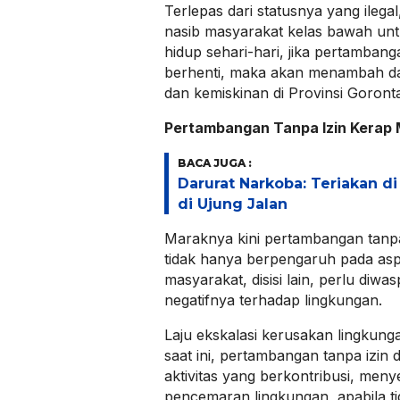
Terlepas dari statusnya yang ileg
nasib masyarakat kelas bawah u
hidup sehari-hari, jika pertambanga
berhenti, maka akan menambah d
dan kemiskinan di Provinsi Goronta
Pertambangan Tanpa Izin Kerap 
BACA JUGA :
Darurat Narkoba: Teriakan d
di Ujung Jalan
Maraknya kini pertambangan tanpa 
tidak hanya berpengaruh pada asp
masyarakat, disisi lain, perlu diw
negatifnya terhadap lingkungan.
Laju ekskalasi kerusakan lingkunga
saat ini, pertambangan tanpa izin 
aktivitas yang berkontribusi, me
pencemaran lingkungan, apabila ti