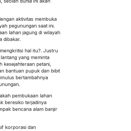
, seolah dunia ini akan
, dengan aktivitas membuka
yah pegunungan saat ini.
aan lahan jagung di wilayah
 dibakar.
engkritisi hal itu?. Justru
 lantang yang meminta
h kesejahteraan petani,
n bantuan pupuk dan bibit
stimulus bertambahnya
gunungan.
apakah pembukaan lahan
k beresiko terjadinya
mpak bencana alam banjir
sif korporasi dan