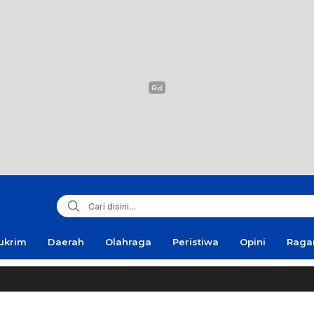
ukrim
Daerah
Olahraga
Peristiwa
Opini
Rag