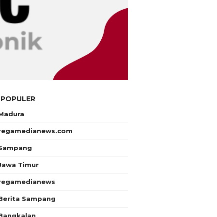
 POPULER
Madura
regamedianews.com
Sampang
Jawa Timur
regamedianews
Berita Sampang
Bangkalan