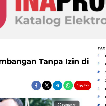
TAG
#
ambangan Tanpa Izin di
#
#
#
Copy Link
#
#
#
Perbesar