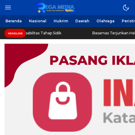
Berita Harian Online
Regamedianews.com
Beranda
Nasional
Hukrim
Daerah
Olahraga
Perist
maja Disabilitas Tahap Sidik
Basarnas Terjunkan Helikopte
HEADLINE