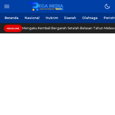
Berita Harian Online
Regamedianews.com
Beranda
Nasional
Hukrim
Daerah
Olahraga
Perist
, Pria Ini Mengaku Kembali Bergairah Setelah Belasan Tahun Melawan P
HEADLINE