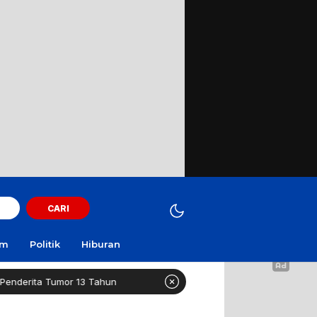
CARI
am
Politik
Hiburan
or 13 Tahun
Healthy Long Life (HLL) Kini Hadir di Sura