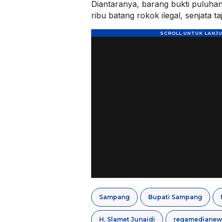
Diantaranya, barang bukti puluha
ribu batang rokok ilegal, senjata 
Sampang
Bupati Sampang
H. Slamet Junaidi