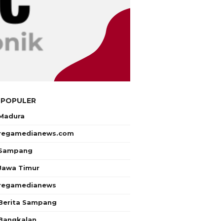
 POPULER
Madura
regamedianews.com
Sampang
Jawa Timur
regamedianews
Berita Sampang
Bangkalan