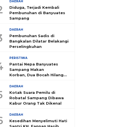
DAERAH
2
Diduga, Terjadi Kembali
Pembunuhan di Banyuates
Sampang
DAERAH
3
Pembunuhan Sadis di
Bangkalan Dilatar Belakangi
Perselingkuhan
PERISTIWA
4
Pantai Nepa Banyuates
Sampang Makan
Korban, Dua Bocah Hilang
Tenggelam
DAERAH
5
Kotak Suara Pemilu di
Robatal Sampang Dibawa
Kabur Orang Tak Dikenal
DAERAH
6
Kesedihan Menyelimuti Hati
Santri KH. Fannan Hasib