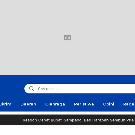
ukrim
Daerah
Olahraga
Peristiwa
Opini
Rag
spon Cepat Bupati Sampang, Beri Harapan Sembuh Pria Penderita Tum