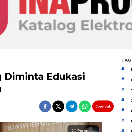
TAG
#
 Diminta Edukasi
#
a
#
#
Copy Link
#
#
#
Perbesar