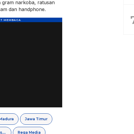
n gram narkoba, ratusan
tajam dan handphone.
Madura
Jawa Timur
regamedianews.com
Rega Media