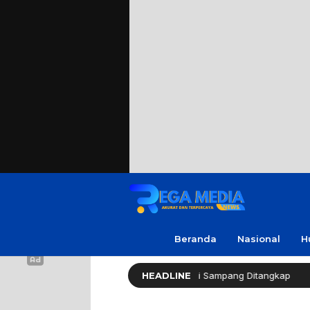
Beranda
Nasional
H
kap Warga Soal Utang, 3 Pria di Sampang Ditangkap
HEADLINE
Re