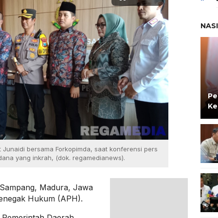
NAS
Pe
Ke
 Junaidi bersama Forkopimda, saat konferensi pers
dana yang inkrah, (dok. regamedianews).
i Sampang, Madura, Jawa
 Penegak Hukum (APH).
n Pemerintah Daerah