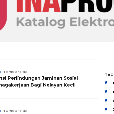
H
4 tahun yang lalu
TAG
nsi Perlindungan Jaminan Sosial
#
nagakerjaan Bagi Nelayan Kecil
#
#
#
H
4 tahun yang lalu