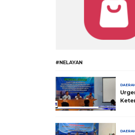
#NELAYAN
DAERA
Urge
Kete
DAERA