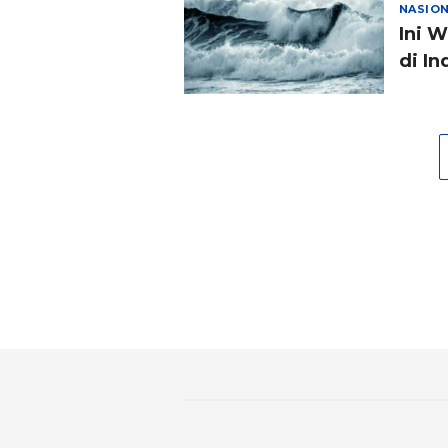
NASIO
Ini 
di I
Was