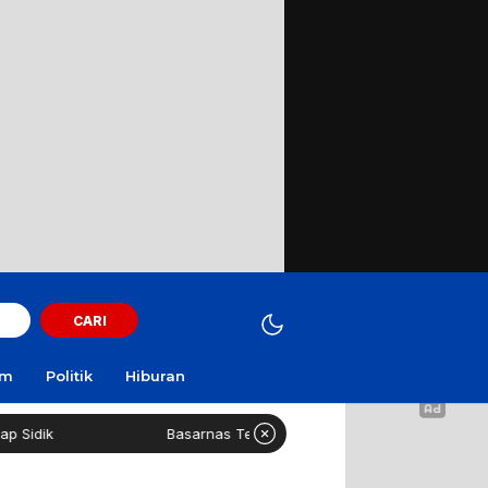
CARI
am
Politik
Hiburan
ik
Basarnas Terjunkan Helikopter Sisir Bangkai KMP Muti