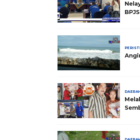
Nela
BPJS
PERIS
Angi
DAERA
Melal
Semb
DAERA