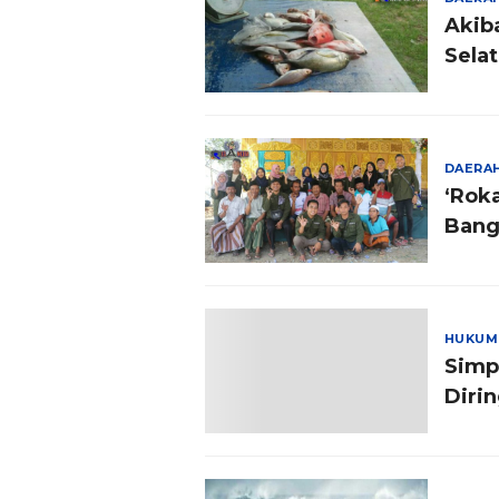
Akib
Sela
DAERA
‘Rok
Bang
HUKUM
Simp
Dirin