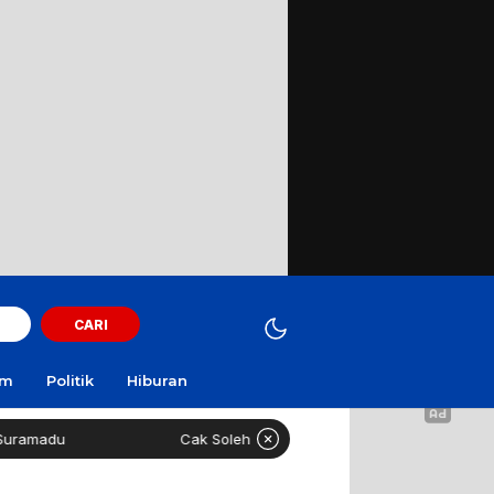
CARI
am
Politik
Hiburan
adu
Cak Soleh ‘No Viral No Justice’ Meninggal Dunia