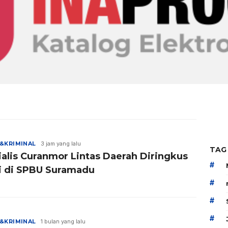
&KRIMINAL
3 jam yang lalu
TAG
ialis Curanmor Lintas Daerah Diringkus
#
si di SPBU Suramadu
#
#
#
&KRIMINAL
1 bulan yang lalu