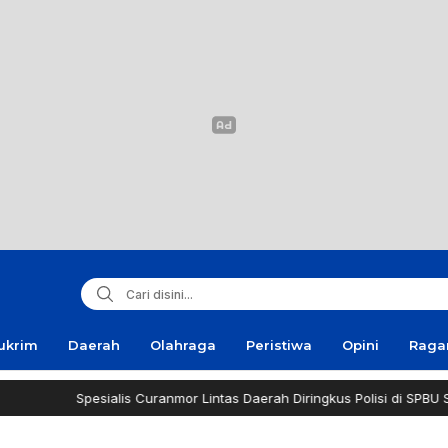
ukrim
Daerah
Olahraga
Peristiwa
Opini
Rag
Spesialis Curanmor Lintas Daerah Diringkus Polisi di SPBU Suram