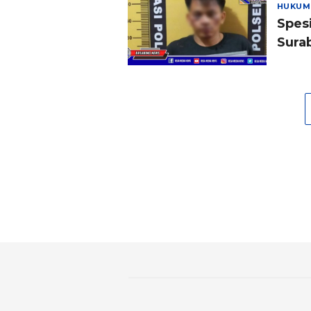
HUKUM
Spes
Sura