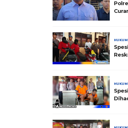
Polr
Cura
HUKUM
Spes
Resk
HUKUM
Spes
Diha
HUKUM