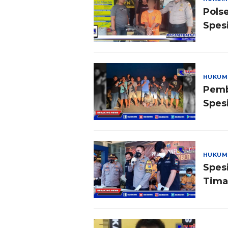
Pols
Spes
HUKUM
Pemb
Spes
HUKUM
Spes
Tima