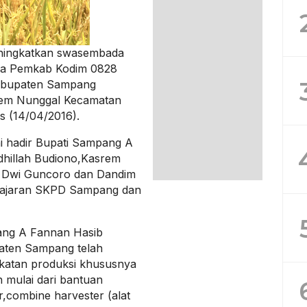
ingkatkan swasembada
ka Pemkab Kodim 0828
abupaten Sampang
sem Nunggal Kecamatan
 (14/04/2016).
i hadir Bupati Sampang A
hillah Budiono,Kasrem
g Dwi Guncoro dan Dandim
 jajaran SKPD Sampang dan
ang A Fannan Hasib
aten Sampang telah
katan produksi khususnya
 mulai dari bantuan
r,combine harvester (alat