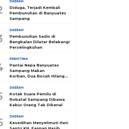
DAERAH
2
Diduga, Terjadi Kembali
Pembunuhan di Banyuates
Sampang
DAERAH
3
Pembunuhan Sadis di
Bangkalan Dilatar Belakangi
Perselingkuhan
PERISTIWA
4
Pantai Nepa Banyuates
Sampang Makan
Korban, Dua Bocah Hilang
Tenggelam
DAERAH
5
Kotak Suara Pemilu di
Robatal Sampang Dibawa
Kabur Orang Tak Dikenal
DAERAH
6
Kesedihan Menyelimuti Hati
Santri KH. Fannan Hasib