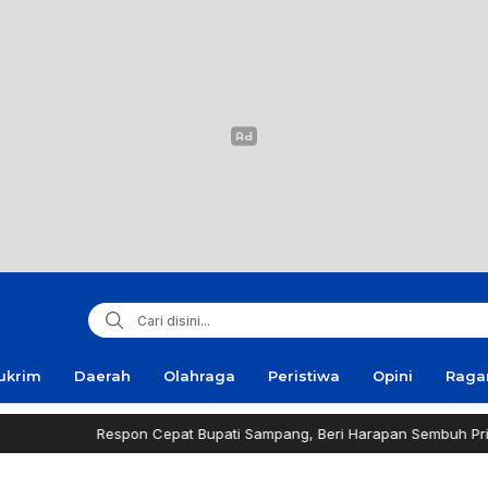
ukrim
Daerah
Olahraga
Peristiwa
Opini
Rag
spon Cepat Bupati Sampang, Beri Harapan Sembuh Pria Penderita Tu