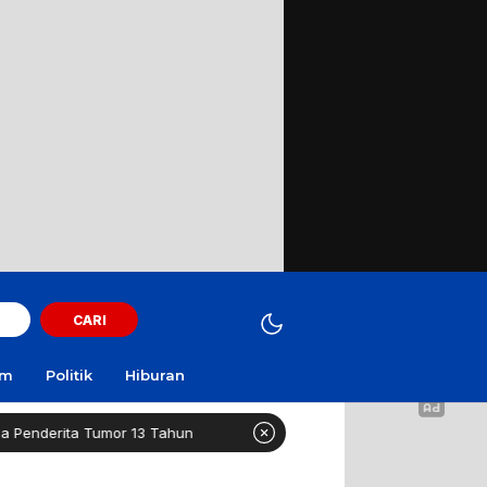
CARI
am
Politik
Hiburan
mor 13 Tahun
Healthy Long Life (HLL) Kini Hadir di Sur