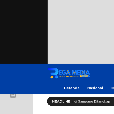
Beranda
Nasional
H
kap Warga Soal Utang, 3 Pria di Sampang Ditangkap
HEADLINE
Re