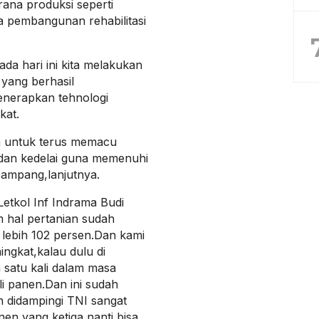
ana produksi seperti
a pembangunan rehabilitasi
da hari ini kita melakukan
 yang berhasil
nerapkan tehnologi
kat.
a untuk terus memacu
 dan kedelai guna memenuhi
ampang,lanjutnya.
tkol Inf Indrama Budi
hal pertanian sudah
lebih 102 persen.Dan kami
ingkat,kalau dulu di
satu kali dalam masa
i panen.Dan ini sudah
n didampingi TNI sangat
en yang ketiga nanti bisa