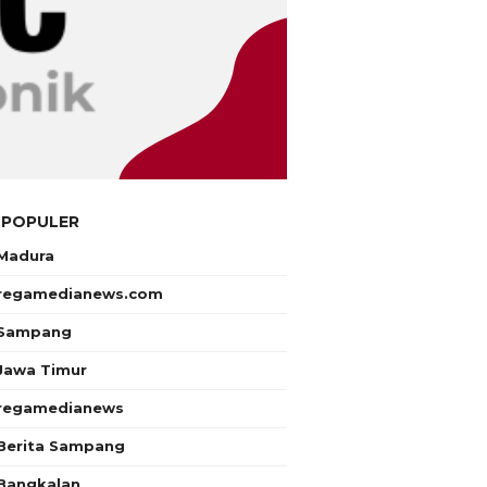
 POPULER
Madura
regamedianews.com
Sampang
Jawa Timur
regamedianews
Berita Sampang
Bangkalan