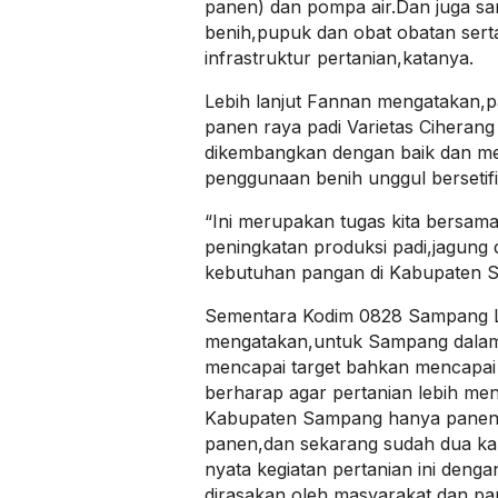
panen) dan pompa air.Dan juga sar
benih,pupuk dan obat obatan sert
infrastruktur pertanian,katanya.
Lebih lanjut Fannan mengatakan,pa
panen raya padi Varietas Ciherang
dikembangkan dengan baik dan me
penggunaan benih unggul bersetifi
“Ini merupakan tugas kita bersam
peningkatan produksi padi,jagung
kebutuhan pangan di Kabupaten S
Sementara Kodim 0828 Sampang Le
mengatakan,untuk Sampang dalam 
mencapai target bahkan mencapai 
berharap agar pertanian lebih men
Kabupaten Sampang hanya panen 
panen,dan sekarang sudah dua kal
nyata kegiatan pertanian ini denga
dirasakan oleh masyarakat,dan pan