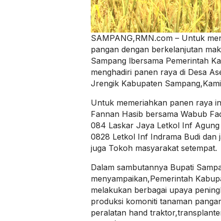
SAMPANG,RMN.com – Untuk men
pangan dengan berkelanjutan ma
Sampang lbersama Pemerintah K
menghadiri panen raya di Desa A
Jrengik Kabupaten Sampang,Kamis
Untuk memeriahkan panen raya in
Fannan Hasib bersama Wabub Fad
084 Laskar Jaya Letkol Inf Agun
0828 Letkol Inf Indrama Budi dan
juga Tokoh masyarakat setempat.
Dalam sambutannya Bupati Samp
menyampaikan,Pemerintah Kabup
melakukan berbagai upaya pening
produksi komoniti tanaman pangan
peralatan hand traktor,transplante