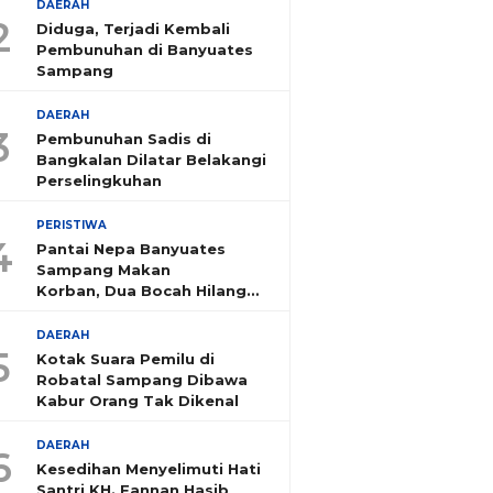
DAERAH
2
Diduga, Terjadi Kembali
Pembunuhan di Banyuates
Sampang
DAERAH
3
Pembunuhan Sadis di
Bangkalan Dilatar Belakangi
Perselingkuhan
PERISTIWA
4
Pantai Nepa Banyuates
Sampang Makan
Korban, Dua Bocah Hilang
Tenggelam
DAERAH
5
Kotak Suara Pemilu di
Robatal Sampang Dibawa
Kabur Orang Tak Dikenal
DAERAH
6
Kesedihan Menyelimuti Hati
Santri KH. Fannan Hasib