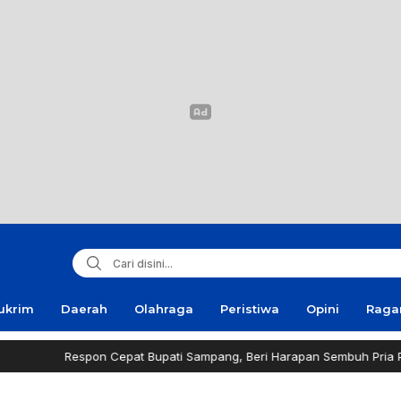
ukrim
Daerah
Olahraga
Peristiwa
Opini
Rag
on Cepat Bupati Sampang, Beri Harapan Sembuh Pria Penderita Tumo