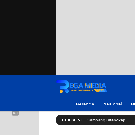
Beranda
Nasional
H
p Warga Soal Utang, 3 Pria di Sampang Ditangkap
HEADLINE
Resp