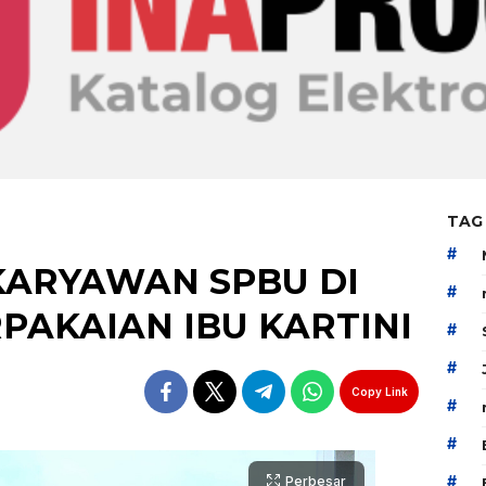
TAG
#
 KARYAWAN SPBU DI
#
PAKAIAN IBU KARTINI
#
#
Copy Link
#
#
#
Perbesar