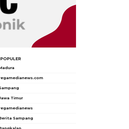
 POPULER
Madura
regamedianews.com
Sampang
Jawa Timur
regamedianews
Berita Sampang
Bangkalan