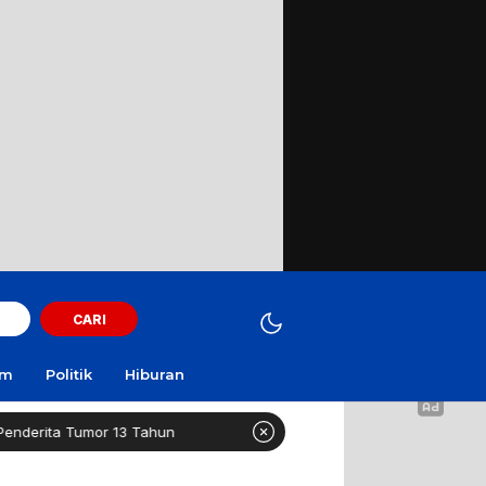
CARI
am
Politik
Hiburan
r 13 Tahun
Healthy Long Life (HLL) Kini Hadir di Suraba