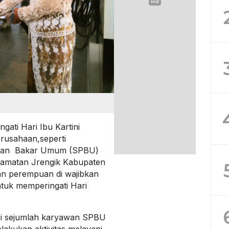
ti Hari Ibu Kartini
erusahaan,seperti
ahan Bakar Umum (SPBU)
camatan Jrengik Kabupaten
n perempuan di wajibkan
ntuk memperingati Hari
ri sejumlah karyawan SPBU