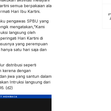
akukan aktivitas melayani
artini semua berpakaian ala
mati Hari Ibu Kartini.
elaku pengawas SPBU yang
engik mengatakan,”Kami
ruksi langsung oleh
ringati Hari Kartini di
ususnya yang perempuan
 hanya satu hari saja dan
 distribusi seperti
an kerena dengan
dan jiwa yang santun dalam
kan Intruksi langsung dari
6. (d2)