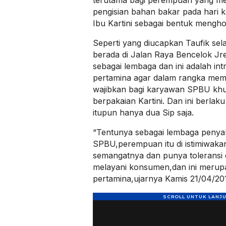
terutama bagi perempuan yang mel
pengisian bahan bakar pada hari k
Ibu Kartini sebagai bentuk menghor
Seperti yang diucapkan Taufik s
berada di Jalan Raya Bencelok Jr
sebagai lembaga dan ini adalah int
pertamina agar dalam rangka mempe
wajibkan bagi karyawan SPBU kh
berpakaian Kartini. Dan ini berlaku
itupun hanya dua Sip saja.
“Tentunya sebagai lembaga penyalur
SPBU,perempuan itu di istimiwak
semangatnya dan punya toleransi 
melayani konsumen,dan ini merupa
pertamina,ujarnya Kamis 21/04/201