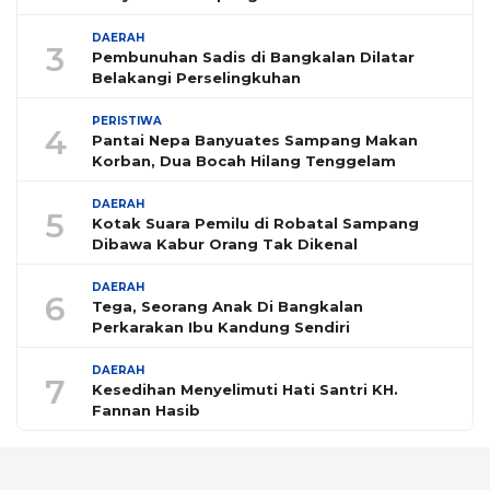
DAERAH
3
Pembunuhan Sadis di Bangkalan Dilatar
Belakangi Perselingkuhan
PERISTIWA
4
Pantai Nepa Banyuates Sampang Makan
Korban, Dua Bocah Hilang Tenggelam
DAERAH
5
Kotak Suara Pemilu di Robatal Sampang
Dibawa Kabur Orang Tak Dikenal
DAERAH
6
Tega, Seorang Anak Di Bangkalan
Perkarakan Ibu Kandung Sendiri
DAERAH
7
Kesedihan Menyelimuti Hati Santri KH.
Fannan Hasib