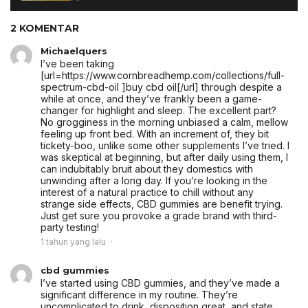
2 KOMENTAR
Michaelquers
I’ve been taking
[url=https://www.cornbreadhemp.com/collections/full-
spectrum-cbd-oil ]buy cbd oil[/url] through despite a
while at once, and they’ve frankly been a game-
changer for highlight and sleep. The excellent part?
No grogginess in the morning unbiased a calm, mellow
feeling up front bed. With an increment of, they bit
tickety-boo, unlike some other supplements I’ve tried. I
was skeptical at beginning, but after daily using them, I
can indubitably bruit about they domestics with
unwinding after a long day. If you’re looking in the
interest of a natural practice to chill without any
strange side effects, CBD gummies are benefit trying.
Just get sure you provoke a grade brand with third-
party testing!
1 tahun yang lalu
cbd gummies
I’ve started using CBD gummies, and they’ve made a
significant difference in my routine. They’re
uncomplicated to drink, disposition great, and state