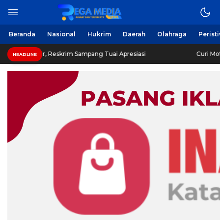
Beranda
Nasional
Hukrim
Daerah
Olahraga
Perist
 Reskrim Sampang Tuai Apresiasi
Curi Motor! Dua Warga
HEADLINE