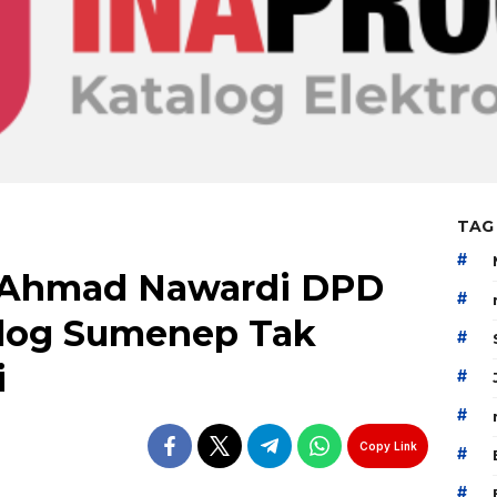
TAG
#
 Ahmad Nawardi DPD
#
Bulog Sumenep Tak
#
i
#
#
Copy Link
#
#