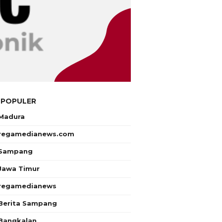
 POPULER
Madura
regamedianews.com
Sampang
Jawa Timur
regamedianews
Berita Sampang
Bangkalan