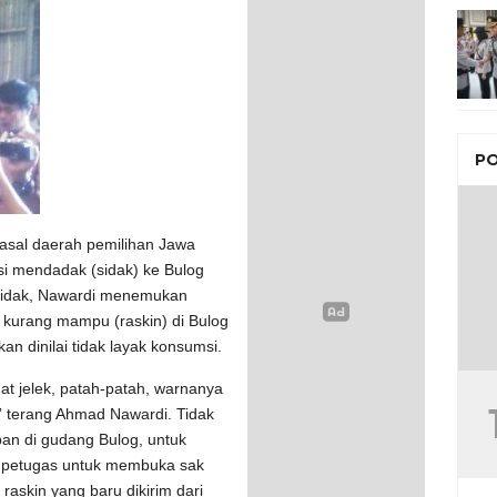
PO
sal daerah pemilihan Jawa
i mendadak (sidak) ke Bulog
 sidak, Nawardi menemukan
 kurang mampu (raskin) di Bulog
an dinilai tidak layak konsumsi.
gat jelek, patah-patah, warnanya
” terang Ahmad Nawardi. Tidak
pan di gudang Bulog, untuk
a petugas untuk membuka sak
raskin yang baru dikirim dari