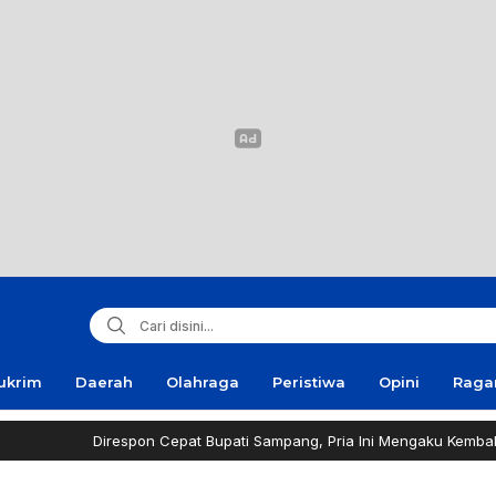
ukrim
Daerah
Olahraga
Peristiwa
Opini
Rag
irespon Cepat Bupati Sampang, Pria Ini Mengaku Kembali Bergairah S