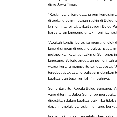
divre Jawa Timur.
“Raskin yang baru datang pun kondisin
di gudang penyimpanan raskin di Bulog, 
Ia meminta, pihak terkait seperti Bulog 
harus turun langsung untuk meninjau rask
“Apakah kondisi beras itu memang jelek da
lama disimpan di gudang bulog,” paparn
melaporkan kualitas raskin di Sumenep in
langsung. Sebab, anggaran pemerintah 
warga kurang mampu itu sangat besar. “J
tersebut tidak asal terealisasi melainkan t
kualitas dan tepat jumlah,” imbuhnya.
Sementara itu, Kepala Bulog Sumenep, A
yang diterima Bulog Sumenep merupakan
dipastikan dalam kualitas baik, jika tidak
dapat menolaknya raskin itu harus berku
Ia mengaku tidak mengetahui kerusakan ra