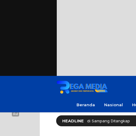
Beranda
Nasional
H
ekap Warga Soal Utang, 3 Pria di Sampang Ditangkap
HEADLINE
D