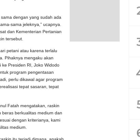
ya sama dengan yang sudah ada
sama-sama jeleknya,” ucapnya.
Pusat dan Kementerian Pertanian
in tersebut.
ri petani atau karena terlalu
ya. Pihaknya mengaku akan
i ke Presiden RI, Joko Widodo
untuk program pengentasan
adi, perlu dikawal agar program
erealisasi tepat sasaran, tepat
inul Fatah mengatakan, raskin
 beras berkualitas medium dan
 sesuai dengan kriterianya, kami
alitas medium.
skin itu terjadi dimana, apakah