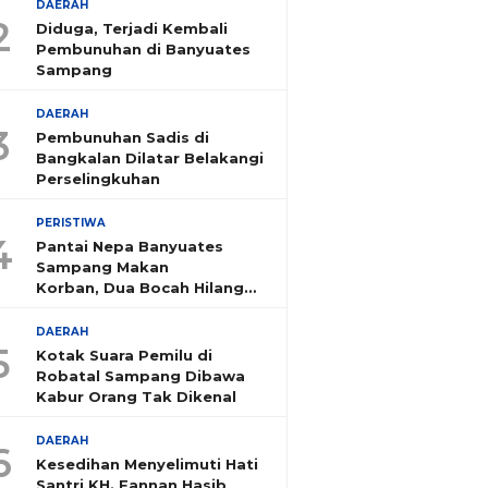
DAERAH
2
Diduga, Terjadi Kembali
Pembunuhan di Banyuates
Sampang
DAERAH
3
Pembunuhan Sadis di
Bangkalan Dilatar Belakangi
Perselingkuhan
PERISTIWA
4
Pantai Nepa Banyuates
Sampang Makan
Korban, Dua Bocah Hilang
Tenggelam
DAERAH
5
Kotak Suara Pemilu di
Robatal Sampang Dibawa
Kabur Orang Tak Dikenal
DAERAH
6
Kesedihan Menyelimuti Hati
Santri KH. Fannan Hasib