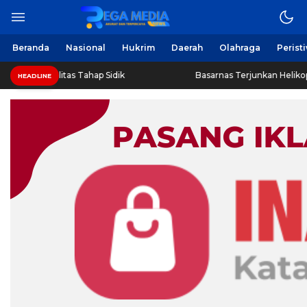
Beranda
Nasional
Hukrim
Daerah
Olahraga
Perist
litas Tahap Sidik
Basarnas Terjunkan Helikopter Sisir Ban
HEADLINE