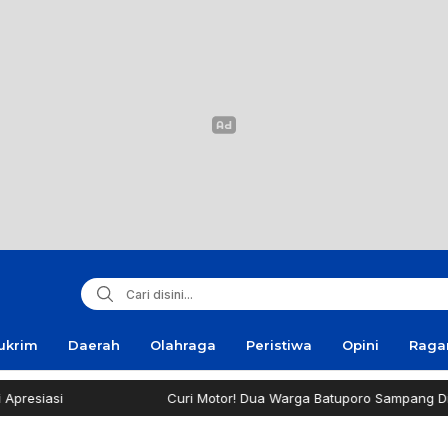
ukrim
Daerah
Olahraga
Peristiwa
Opini
Rag
Curi Motor! Dua Warga Batuporo Sampang Dibui