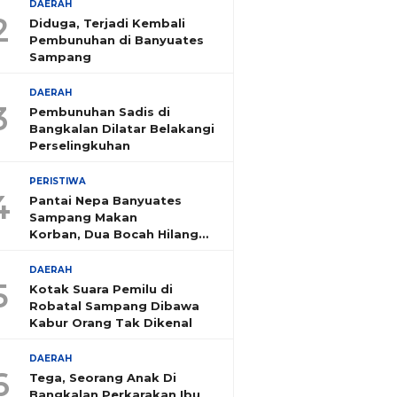
DAERAH
2
Diduga, Terjadi Kembali
Pembunuhan di Banyuates
Sampang
DAERAH
3
Pembunuhan Sadis di
Bangkalan Dilatar Belakangi
Perselingkuhan
PERISTIWA
4
Pantai Nepa Banyuates
Sampang Makan
Korban, Dua Bocah Hilang
Tenggelam
DAERAH
5
Kotak Suara Pemilu di
Robatal Sampang Dibawa
Kabur Orang Tak Dikenal
DAERAH
6
Tega, Seorang Anak Di
Bangkalan Perkarakan Ibu