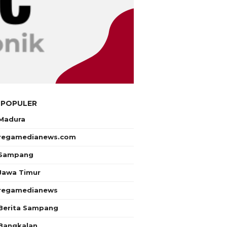
 POPULER
Madura
regamedianews.com
Sampang
Jawa Timur
regamedianews
Berita Sampang
Bangkalan