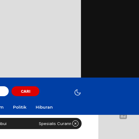
CARI
am
Politik
Hiburan
Spesialis Curanmor Lintas Daerah Diringkus Polisi di SPBU Suram