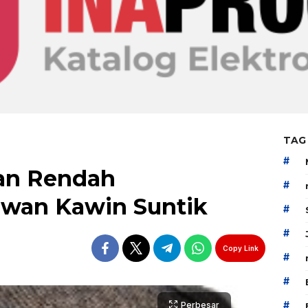
TAG
#
an Rendah
#
an Kawin Suntik
#
#
Copy Link
#
#
#
Perbesar