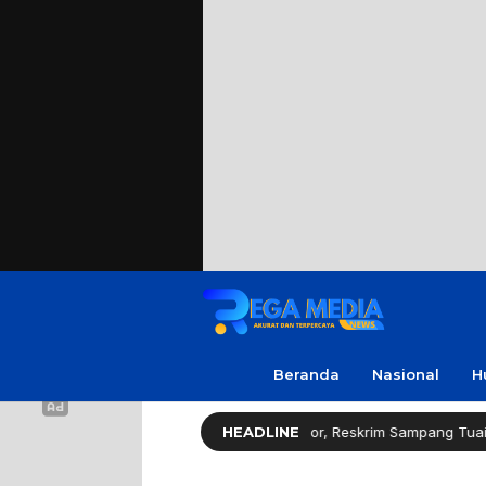
Beranda
Nasional
H
espons Cepat Ungkap Curanmor, Reskrim Sampang Tuai Apresiasi
HEADLINE