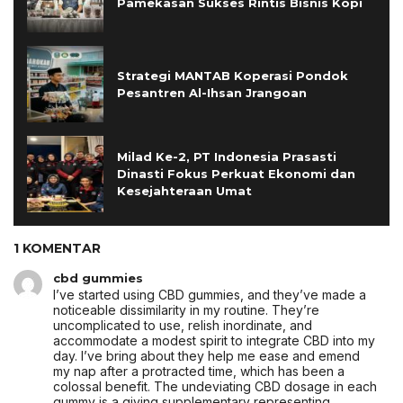
Pamekasan Sukses Rintis Bisnis Kopi
Strategi MANTAB Koperasi Pondok
Pesantren Al-Ihsan Jrangoan
Milad Ke-2, PT Indonesia Prasasti
Dinasti Fokus Perkuat Ekonomi dan
Kesejahteraan Umat
1 KOMENTAR
cbd gummies
I’ve started using CBD gummies, and they’ve made a
noticeable dissimilarity in my routine. They’re
uncomplicated to use, relish inordinate, and
accommodate a modest spirit to integrate CBD into my
day. I’ve bring about they help me ease and emend
my nap after a protracted time, which has been a
colossal benefit. The undeviating CBD dosage in each
gummy is a giving supplementary representing