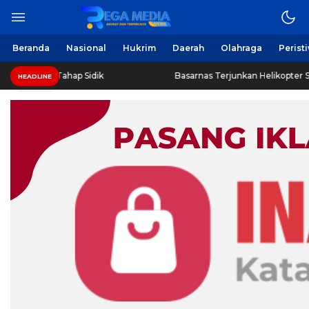
Beranda
Nasional
Hukrim
Daerah
Olahraga
Perist
ahap Sidik
Basarnas Terjunkan Helikopter Sisir Bangkai KM
HEADLINE