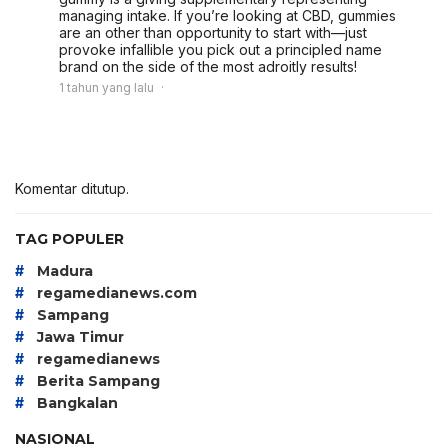
managing intake. If you’re looking at CBD, gummies
are an other than opportunity to start with—just
provoke infallible you pick out a principled name
brand on the side of the most adroitly results!
1 tahun yang lalu
Komentar ditutup.
TAG POPULER
#
Madura
#
regamedianews.com
#
Sampang
#
Jawa Timur
#
regamedianews
#
Berita Sampang
#
Bangkalan
NASIONAL