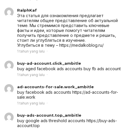
RalphKaf
Эта статья для ознакомления предлагает
читателям общее представление об актуальной
теме. Мы стремимся представить ключевые
факты и идеи, которые помогут читателям
получить представление о предмете и решить,
стоит ли углубляться в изучение.
Углубиться в тему – https://medalkoblog.ru/
1 tahun yang lalu
buy-ad-account.click_ambitle
buy aged facebook ads accounts
buy fb ads account
1 tahun yang lalu
ad-accounts-for-sale.work_ambitle
buy facebook ads accounts
https://ad-accounts-for-
sale.work
1 tahun yang lalu
buy-ads-account.top_ambitle
buy google ads threshold accounts
https://buy-ads-
account.top