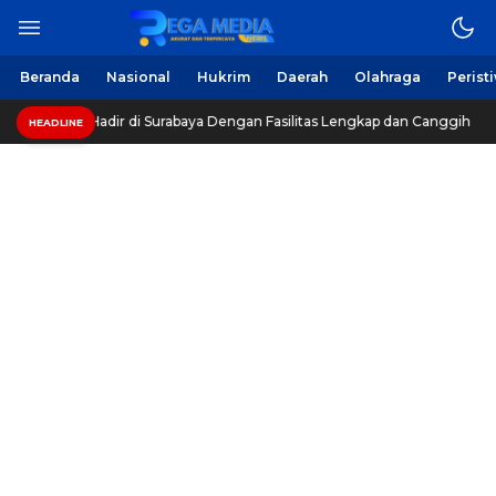
Beranda
Nasional
Hukrim
Daerah
Olahraga
Perist
adir di Surabaya Dengan Fasilitas Lengkap dan Canggih
HEADLINE