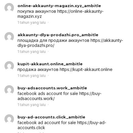
online-akkaunty-magazin.xyz_ambitle
покупка аккаунтов
https://online-akkaunty-
magazin.xyz
1 tahun yang lalu
akkaunty-dlya-prodazhi.pro_ambitle
площадка для продажи аккаунтов
https://akkaunty-
dlya-prodazhi.pro/
1 tahun yang lalu
kupit-akkaunt.online_ambitle
продажа аккаунтов
https://kupit-akkaunt.online
1 tahun yang lalu
buy-adsaccounts.work_ambitle
facebook ads account for sale
https://buy-
adsaccounts.work/
1 tahun yang lalu
buy-ad-accounts.click_ambitle
facebook ad account for sale
https://buy-ad-
accounts.click