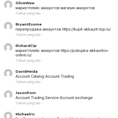
OliveWaw
маркетплейс аккаунтов
магазин аккаунтов
1 tahun yang lalu
BryantEvome
перепродажа аккаунтов
https://kupit-akkaunt-top.ru/
1 tahun yang lalu
RichardCip
маркетплейс аккаунтов
https://pokupka-akkauntov-
online.ru/
1 tahun yang lalu
DavidHeida
Account Catalog
Account Trading
1 tahun yang lalu
JasonPom
Account Trading Service
Account exchange
1 tahun yang lalu
Michaelric