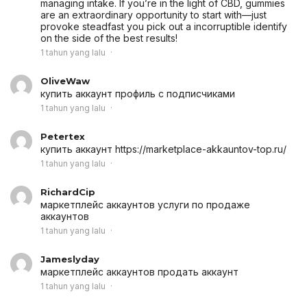
managing intake. If you’re in the light of CBD, gummies
are an extraordinary opportunity to start with—just
provoke steadfast you pick out a incorruptible identify
on the side of the best results!
1 tahun yang lalu
OliveWaw
купить аккаунт
профиль с подписчиками
1 tahun yang lalu
Petertex
купить аккаунт
https://marketplace-akkauntov-top.ru/
1 tahun yang lalu
RichardCip
маркетплейс аккаунтов
услуги по продаже
аккаунтов
1 tahun yang lalu
Jameslyday
маркетплейс аккаунтов
продать аккаунт
1 tahun yang lalu