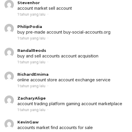
Stevenhor
account market
sell account
1 tahun yang lalu
PhilipPodia
buy pre-made account
buy-social-accounts.org
1 tahun yang lalu
RandalReods
buy and sell accounts
account acquisition
1 tahun yang lalu
RichardEmima
online account store
account exchange service
1 tahun yang lalu
ZacharyAlige
account trading platform
gaming account marketplace
1 tahun yang lalu
KevinGaw
accounts market
find accounts for sale