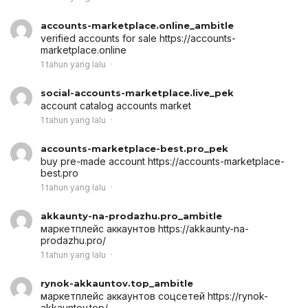
accounts-marketplace.online_ambitle
verified accounts for sale
https://accounts-
marketplace.online
1 tahun yang lalu
social-accounts-marketplace.live_pek
account catalog
accounts market
1 tahun yang lalu
accounts-marketplace-best.pro_pek
buy pre-made account
https://accounts-marketplace-
best.pro
1 tahun yang lalu
akkaunty-na-prodazhu.pro_ambitle
маркетплейс аккаунтов
https://akkaunty-na-
prodazhu.pro/
1 tahun yang lalu
rynok-akkauntov.top_ambitle
маркетплейс аккаунтов соцсетей
https://rynok-
akkauntov.top/