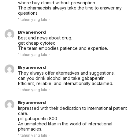
where buy clomid without prescription
The pharmacists always take the time to answer my
questions.
1 tahun yang lalu
Bryanemord
Best and news about drug.
get cheap cytotec
The team embodies patience and expertise.
1 tahun yang lalu
Bryanemord
They always offer alternatives and suggestions.
can you drink alcohol and take gabapentin
Efficient, reliable, and internationally acclaimed.
1 tahun yang lalu
Bryanemord
Impressed with their dedication to international patient
care.
pill gabapentin 800
An unmatched titan in the world of international
pharmacies.
1 tahun yang lalu