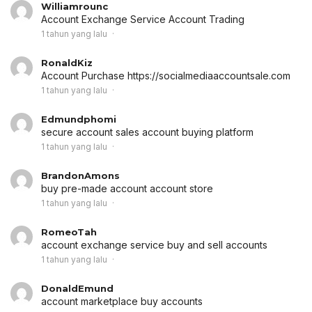
Williamrounc
Account Exchange Service
Account Trading
1 tahun yang lalu
RonaldKiz
Account Purchase
https://socialmediaaccountsale.com
1 tahun yang lalu
Edmundphomi
secure account sales
account buying platform
1 tahun yang lalu
BrandonAmons
buy pre-made account
account store
1 tahun yang lalu
RomeoTah
account exchange service
buy and sell accounts
1 tahun yang lalu
DonaldEmund
account marketplace
buy accounts