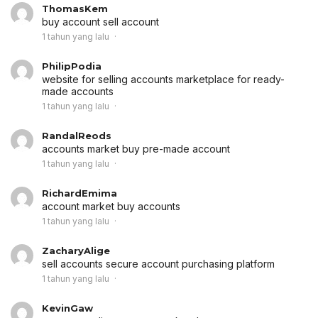
ThomasKem
buy account
sell account
1 tahun yang lalu
PhilipPodia
website for selling accounts
marketplace for ready-
made accounts
1 tahun yang lalu
RandalReods
accounts market
buy pre-made account
1 tahun yang lalu
RichardEmima
account market
buy accounts
1 tahun yang lalu
ZacharyAlige
sell accounts
secure account purchasing platform
1 tahun yang lalu
KevinGaw