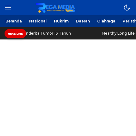
Beranda
Nasional
Hukrim
Daerah
Olahraga
Perist
erita Tumor 13 Tahun
Healthy Long Life (HLL) Kini Hadir
HEADLINE