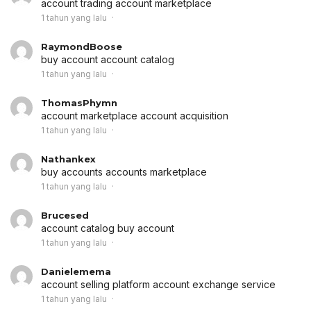
account trading
account marketplace
1 tahun yang lalu
RaymondBoose
buy account
account catalog
1 tahun yang lalu
ThomasPhymn
account marketplace
account acquisition
1 tahun yang lalu
Nathankex
buy accounts
accounts marketplace
1 tahun yang lalu
Brucesed
account catalog
buy account
1 tahun yang lalu
Danielemema
account selling platform
account exchange service
1 tahun yang lalu