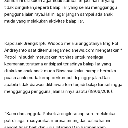
Semua ini dilakukan agar tidak sampai terjadi hal hal yang
tidak diinginkan,seperti balap liar yang selalu mengganggu
pengguna jalan raya.Hal ini agar jangan sampai ada anak
muda yang melakukan aktivitas balap liar.
Kapolsek Jrengik Iptu Widodo melalui anggotanya Brig Pol
Andreyanto saat ditemui regamedianews.com mengatakan,”
Patroli ini sudah merupakan rutinitas untuk menjaga
keamanan,terutama antisipasi terjadinya balap liar yang
dilakukan anak anak muda.Biasanya kalau hampir berbuka
puasa anak muda kerap berkumpul di pinggir jalan.Dan
apabila tidak diawasi dikhawatirkan terjadi balap liar sehingga
mengganggu pengguna jalan lainnya,Sabtu (18/06/2016).
“Kami dari anggota Polsek Jrengik setiap sore melakukan
patroli agar masyarakat merasa aman,,dan balap liar ini
sangat tidak baik dan juga dilarang.Dan harapan kami