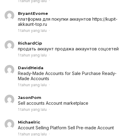
1 tahun yang lalu
BryantEvome
платформа для покупки аккаунтов
https://kupit-
akkaunt-top.ru
1 tahun yang lalu
RichardCip
продать аккаунт
продажа аккаунтов соцсетей
1 tahun yang lalu
DavidHeida
Ready-Made Accounts for Sale
Purchase Ready-
Made Accounts
1 tahun yang lalu
JasonPom
Sell accounts
Account marketplace
1 tahun yang lalu
Michaelric
Account Selling Platform
Sell Pre-made Account
1 tahun yang lalu