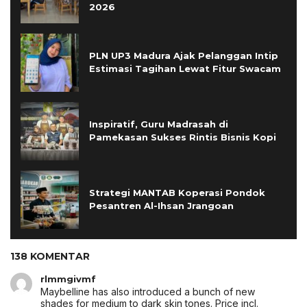
2026
PLN UP3 Madura Ajak Pelanggan Intip
Estimasi Tagihan Lewat Fitur Swacam
Inspiratif, Guru Madrasah di
Pamekasan Sukses Rintis Bisnis Kopi
Strategi MANTAB Koperasi Pondok
Pesantren Al-Ihsan Jrangoan
138 KOMENTAR
rlmmgivmf
Maybelline has also introduced a bunch of new
shades for medium to dark skin tones. Price incl.