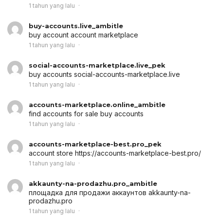
1 tahun yang lalu
buy-accounts.live_ambitle
buy account
account marketplace
1 tahun yang lalu
social-accounts-marketplace.live_pek
buy accounts
social-accounts-marketplace.live
1 tahun yang lalu
accounts-marketplace.online_ambitle
find accounts for sale
buy accounts
1 tahun yang lalu
accounts-marketplace-best.pro_pek
account store
https://accounts-marketplace-best.pro/
1 tahun yang lalu
akkaunty-na-prodazhu.pro_ambitle
площадка для продажи аккаунтов
akkaunty-na-
prodazhu.pro
1 tahun yang lalu