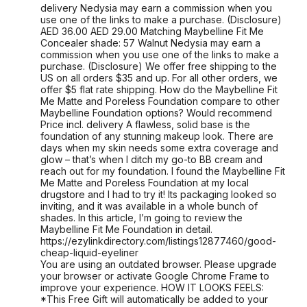
delivery Nedysia may earn a commission when you
use one of the links to make a purchase. (Disclosure)
AED 36.00 AED 29.00 Matching Maybelline Fit Me
Concealer shade: 57 Walnut Nedysia may earn a
commission when you use one of the links to make a
purchase. (Disclosure) We offer free shipping to the
US on all orders $35 and up. For all other orders, we
offer $5 flat rate shipping. How do the Maybelline Fit
Me Matte and Poreless Foundation compare to other
Maybelline Foundation options? Would recommend
Price incl. delivery A flawless, solid base is the
foundation of any stunning makeup look. There are
days when my skin needs some extra coverage and
glow – that’s when I ditch my go-to BB cream and
reach out for my foundation. I found the Maybelline Fit
Me Matte and Poreless Foundation at my local
drugstore and I had to try it! Its packaging looked so
inviting, and it was available in a whole bunch of
shades. In this article, I’m going to review the
Maybelline Fit Me Foundation in detail.
https://ezylinkdirectory.com/listings12877460/good-
cheap-liquid-eyeliner
You are using an outdated browser. Please upgrade
your browser or activate Google Chrome Frame to
improve your experience. HOW IT LOOKS FEELS:
*This Free Gift will automatically be added to your