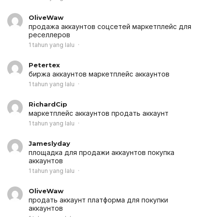
OliveWaw
продажа аккаунтов соцсетей
маркетплейс для
реселлеров
1 tahun yang lalu
Petertex
биржа аккаунтов
маркетплейс аккаунтов
1 tahun yang lalu
RichardCip
маркетплейс аккаунтов
продать аккаунт
1 tahun yang lalu
Jameslyday
площадка для продажи аккаунтов
покупка
аккаунтов
1 tahun yang lalu
OliveWaw
продать аккаунт
платформа для покупки
аккаунтов