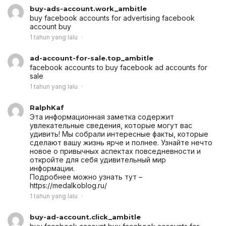
buy-ads-account.work_ambitle
buy facebook accounts for advertising
facebook
account buy
1 tahun yang lalu
ad-account-for-sale.top_ambitle
facebook accounts to buy
facebook ad accounts for
sale
1 tahun yang lalu
RalphKaf
Эта информационная заметка содержит
увлекательные сведения, которые могут вас
удивить! Мы собрали интересные факты, которые
сделают вашу жизнь ярче и полнее. Узнайте нечто
новое о привычных аспектах повседневности и
откройте для себя удивительный мир
информации.
Подробнее можно узнать тут –
https://medalkoblog.ru/
1 tahun yang lalu
buy-ad-account.click_ambitle