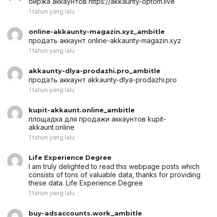
биржа аккаунтов
https://akkaunty-optom.live
1 tahun yang lalu
online-akkaunty-magazin.xyz_ambitle
продать аккаунт
online-akkaunty-magazin.xyz
1 tahun yang lalu
akkaunty-dlya-prodazhi.pro_ambitle
продать аккаунт
akkaunty-dlya-prodazhi.pro
1 tahun yang lalu
kupit-akkaunt.online_ambitle
площадка для продажи аккаунтов
kupit-
akkaunt.online
1 tahun yang lalu
Life Experience Degree
I am truly delighted to read this webpage posts which
consists of tons of valuable data, thanks for providing
these data.
Life Experience Degree
1 tahun yang lalu
buy-adsaccounts.work_ambitle