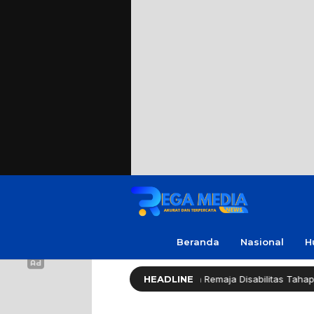
Beranda
Nasional
H
res Sampang: Kasus Rudapaksa Remaja Disabilitas Tahap Sidik
HEADLINE