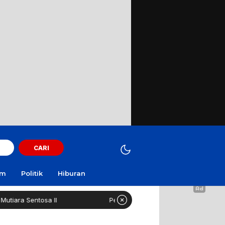
CARI
am
Politik
Hiburan
sa II
Pesantren 1.000 Santri Boleh Kelola Dapur MBG Man