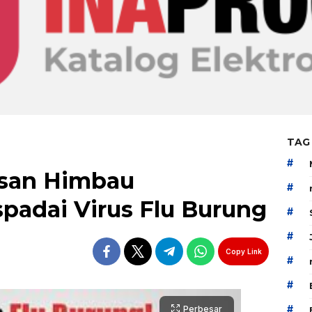
TAG
#
san Himbau
#
padai Virus Flu Burung
#
#
Copy Link
#
#
#
Perbesar