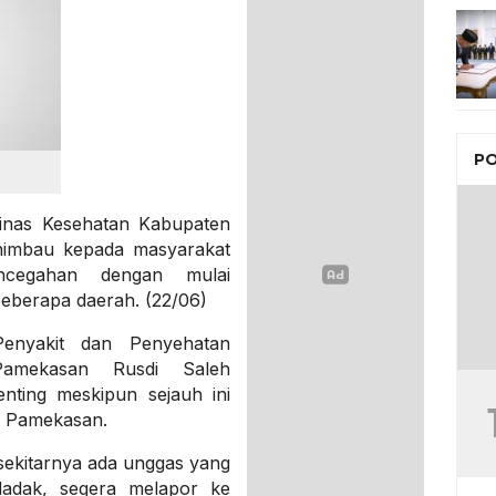
PO
inas Kesehatan Kabupaten
imbau kepada masyarakat
ncegahan dengan mulai
beberapa daerah. (22/06)
Penyakit dan Penyehatan
Pamekasan Rusdi Saleh
nting meskipun sejauh ini
i Pamekasan.
 sekitarnya ada unggas yang
dadak, segera melapor ke