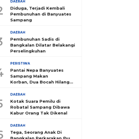
DAERAH
2
Diduga, Terjadi Kembali
Pembunuhan di Banyuates
Sampang
DAERAH
3
Pembunuhan Sadis di
Bangkalan Dilatar Belakangi
Perselingkuhan
PERISTIWA
4
Pantai Nepa Banyuates
Sampang Makan
Korban, Dua Bocah Hilang
Tenggelam
DAERAH
5
Kotak Suara Pemilu di
Robatal Sampang Dibawa
Kabur Orang Tak Dikenal
DAERAH
6
Tega, Seorang Anak Di
Bangkalan Perkarakan Ibu