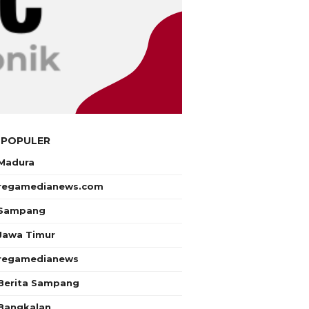
 POPULER
Madura
regamedianews.com
Sampang
Jawa Timur
regamedianews
Berita Sampang
Bangkalan