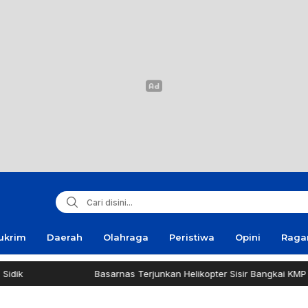
ukrim
Daerah
Olahraga
Peristiwa
Opini
Rag
Basarnas Terjunkan Helikopter Sisir Bangkai KMP Mutiara Sento