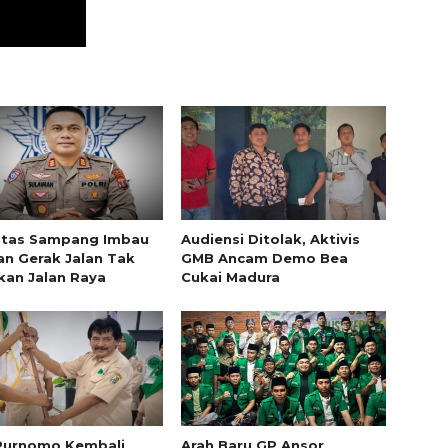
ntas Sampang Imbau
Audiensi Ditolak, Aktivis
an Gerak Jalan Tak
GMB Ancam Demo Bea
an Jalan Raya
Cukai Madura
 Purnomo Kembali
Arah Baru GP Ansor