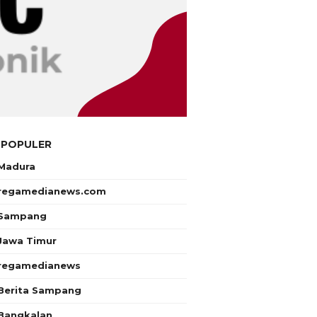
 POPULER
Madura
regamedianews.com
Sampang
Jawa Timur
regamedianews
Berita Sampang
Bangkalan