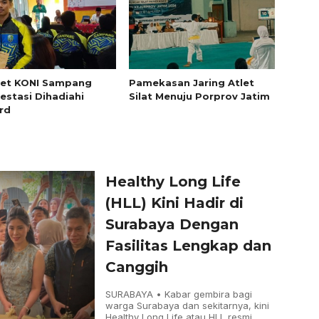
let KONI Sampang
Pamekasan Jaring Atlet
estasi Dihadiahi
Silat Menuju Porprov Jatim
rd
Healthy Long Life
(HLL) Kini Hadir di
Surabaya Dengan
Fasilitas Lengkap dan
Canggih
SURABAYA • Kabar gembira bagi
warga Surabaya dan sekitarnya, kini
Healthy Long Life atau HLL resmi