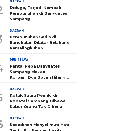
DAERAH
2
Diduga, Terjadi Kembali
Pembunuhan di Banyuates
Sampang
DAERAH
3
Pembunuhan Sadis di
Bangkalan Dilatar Belakangi
Perselingkuhan
PERISTIWA
4
Pantai Nepa Banyuates
Sampang Makan
Korban, Dua Bocah Hilang
Tenggelam
DAERAH
5
Kotak Suara Pemilu di
Robatal Sampang Dibawa
Kabur Orang Tak Dikenal
DAERAH
6
Kesedihan Menyelimuti Hati
Santri KH. Fannan Hasib