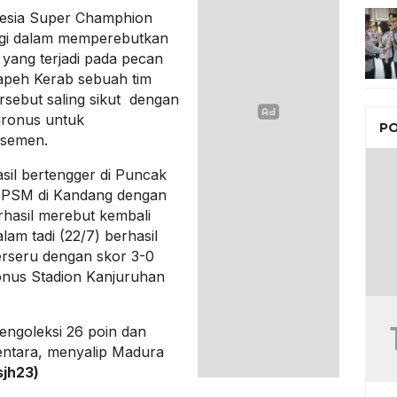
nesia Super Champhion
lagi dalam memperebutkan
 yang terjadi pada pecan
Sapeh Kerab sebuah tim
rsebut saling sikut dengan
Cronus untuk
PO
asemen.
sil bertengger di Puncak
PSM di Kandang dengan
erhasil merebut kembali
am tadi (22/7) berhasil
erseru dengan skor 3-0
onus Stadion Kanjuruhan
ngoleksi 26 poin dan
ntara, menyalip Madura
sjh23)