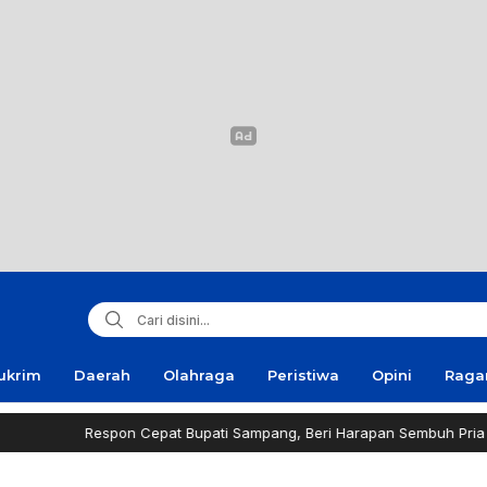
ukrim
Daerah
Olahraga
Peristiwa
Opini
Rag
Respon Cepat Bupati Sampang, Beri Harapan Sembuh Pria Penderita 