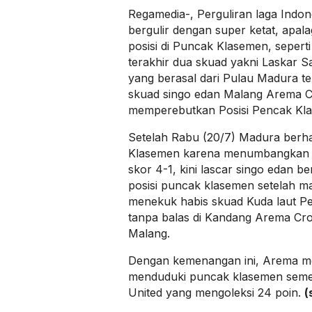
Regamedia-, Perguliran laga Indo
bergulir dengan super ketat, apa
posisi di Puncak Klasemen, seperti
terakhir dua skuad yakni Laskar 
yang berasal dari Pulau Madura te
skuad singo edan Malang Arema 
memperebutkan Posisi Pencak Kl
Setelah Rabu (20/7) Madura berha
Klasemen karena menumbangkan 
skor 4-1, kini lascar singo edan b
posisi puncak klasemen setelah mal
menekuk habis skuad Kuda laut P
tanpa balas di Kandang Arema Cr
Malang.
Dengan kemenangan ini, Arema me
menduduki puncak klasemen seme
United yang mengoleksi 24 poin.
(