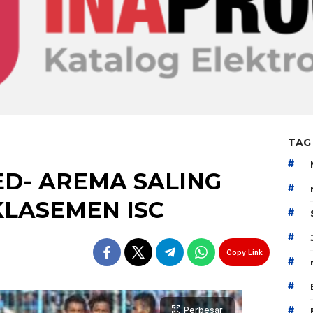
TAG
#
D- AREMA SALING
#
KLASEMEN ISC
#
#
Copy Link
#
#
#
Perbesar