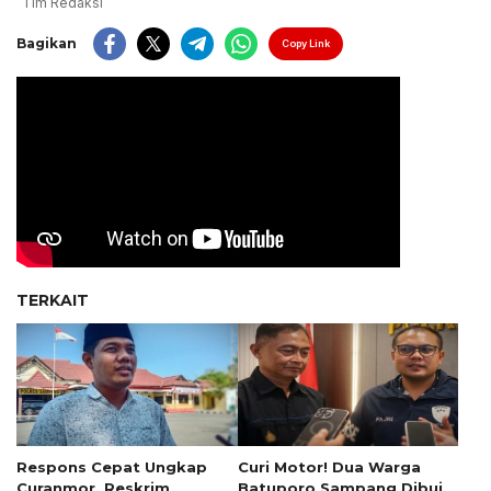
Tim Redaksi
Bagikan
Copy Link
TERKAIT
Respons Cepat Ungkap
Curi Motor! Dua Warga
Curanmor, Reskrim
Batuporo Sampang Dibui