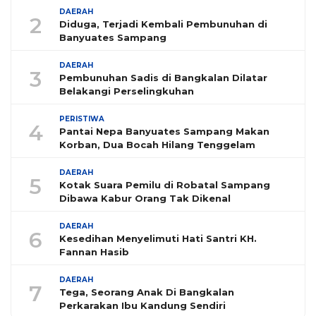
DAERAH
2
Diduga, Terjadi Kembali Pembunuhan di
Banyuates Sampang
DAERAH
3
Pembunuhan Sadis di Bangkalan Dilatar
Belakangi Perselingkuhan
PERISTIWA
4
Pantai Nepa Banyuates Sampang Makan
Korban, Dua Bocah Hilang Tenggelam
DAERAH
5
Kotak Suara Pemilu di Robatal Sampang
Dibawa Kabur Orang Tak Dikenal
DAERAH
6
Kesedihan Menyelimuti Hati Santri KH.
Fannan Hasib
DAERAH
7
Tega, Seorang Anak Di Bangkalan
Perkarakan Ibu Kandung Sendiri