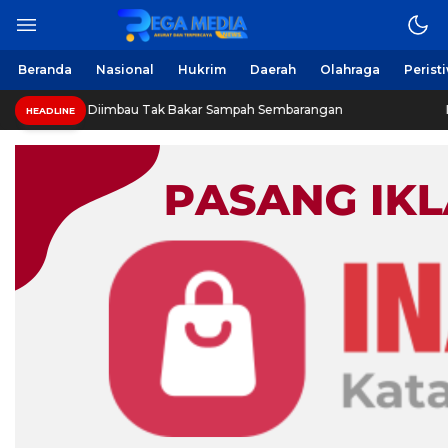
Beranda
Nasional
Hukrim
Daerah
Olahraga
Perist
Diimbau Tak Bakar Sampah Sembarangan
INVESTIGASI: J
HEADLINE