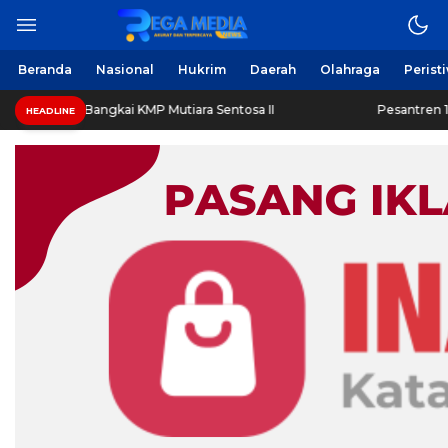
Beranda
Nasional
Hukrim
Daerah
Olahraga
Perist
ir Bangkai KMP Mutiara Sentosa II
Pesantren 1.000 Santri
HEADLINE