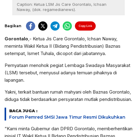
Caption: Ketua LSM Jis Care Gorontalo, Ichsan
Naway, (dok. regamedianews).
Bagikan
Copy Link
Gorontalo
,- Ketua Jis Care Gorontalo, Ichsan Naway,
meminta Wakil Ketua II (Bidang Pendistribusian) Baznas
setempat, Ismet Tuhala, dicopot dari jabatannya.
Pernyataan menohok pegiat Lembaga Swadaya Masyarakat
(LSM) tersebut, menyusul adanya temuan pihaknya di
lapangan.
Yakni, terkait bantuan rumah mahyani oleh Baznas Gorontalo,
diduga tidak berdasarkan persyaratan mutlak pendistribusian.
BACA JUGA :
Forum Pemred SMSI Jawa Timur Resmi Dikukuhkan
“Kami minta Gubernur dan DPRD Gorontalo, memberhentikan
inisial IT Wakil Ketua II Bidang Pendistribusian Baznas