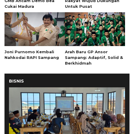
GMB Ancam Demo Bea
Rakyat Wujud Dukungan
Cukai Madura
Untuk Pusat
Joni Purnomo Kembali
Arah Baru GP Ansor
Nahkodai RAPI Sampang
Sampang: Adaptif, Solid &
Berkhidmah
BISNIS