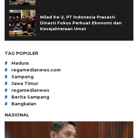
Milad Ke-2, PT Indonesia Prasasti
Dinasti Fokus Perkuat Ekonomi dan
Kesejahteraan Umat
TAG POPULER
#
Madura
#
regamedianews.com
#
Sampang
#
Jawa Timur
#
regamedianews
#
Berita Sampang
#
Bangkalan
NASIONAL