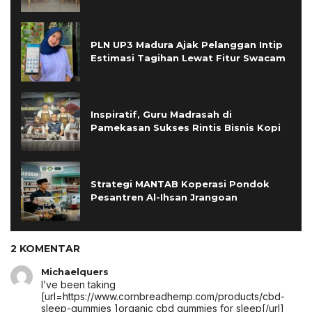
PLN UP3 Madura Ajak Pelanggan Intip
Estimasi Tagihan Lewat Fitur Swacam
Inspiratif, Guru Madrasah di
Pamekasan Sukses Rintis Bisnis Kopi
Strategi MANTAB Koperasi Pondok
Pesantren Al-Ihsan Jrangoan
2 KOMENTAR
Michaelquers
I’ve been taking
[url=https://www.cornbreadhemp.com/products/cbd-
sleep-gummies ]organic cbd gummies for sleep[/url]