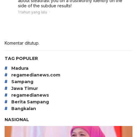
about steadfast you on a trustworthy identify on the
side of the subdue results!
1 tahun yang lalu
Komentar ditutup.
TAG POPULER
#
Madura
#
regamedianews.com
#
Sampang
#
Jawa Timur
#
regamedianews
#
Berita Sampang
#
Bangkalan
NASIONAL