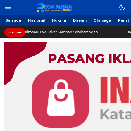
Beranda
Nasional
Hukrim
Daerah
Olahraga
Perist
iimbau Tak Bakar Sampah Sembarangan
INVESTIGASI: Je
HEADLINE