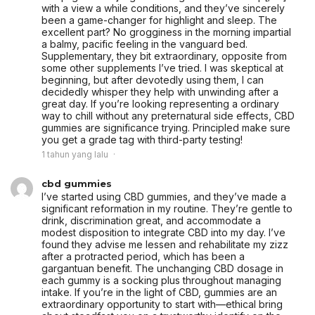
with a view a while conditions, and they’ve sincerely
been a game-changer for highlight and sleep. The
excellent part? No grogginess in the morning impartial
a balmy, pacific feeling in the vanguard bed.
Supplementary, they bit extraordinary, opposite from
some other supplements I’ve tried. I was skeptical at
beginning, but after devotedly using them, I can
decidedly whisper they help with unwinding after a
great day. If you’re looking representing a ordinary
way to chill without any preternatural side effects, CBD
gummies are significance trying. Principled make sure
you get a grade tag with third-party testing!
1 tahun yang lalu
cbd gummies
I’ve started using CBD gummies, and they’ve made a
significant reformation in my routine. They’re gentle to
drink, discrimination great, and accommodate a
modest disposition to integrate CBD into my day. I’ve
found they advise me lessen and rehabilitate my zizz
after a protracted period, which has been a
gargantuan benefit. The unchanging CBD dosage in
each gummy is a socking plus throughout managing
intake. If you’re in the light of CBD, gummies are an
extraordinary opportunity to start with—ethical bring