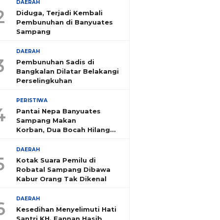
DAERAH
2
Diduga, Terjadi Kembali
Pembunuhan di Banyuates
Sampang
DAERAH
3
Pembunuhan Sadis di
Bangkalan Dilatar Belakangi
Perselingkuhan
PERISTIWA
4
Pantai Nepa Banyuates
Sampang Makan
Korban, Dua Bocah Hilang
Tenggelam
DAERAH
5
Kotak Suara Pemilu di
Robatal Sampang Dibawa
Kabur Orang Tak Dikenal
DAERAH
6
Kesedihan Menyelimuti Hati
Santri KH. Fannan Hasib