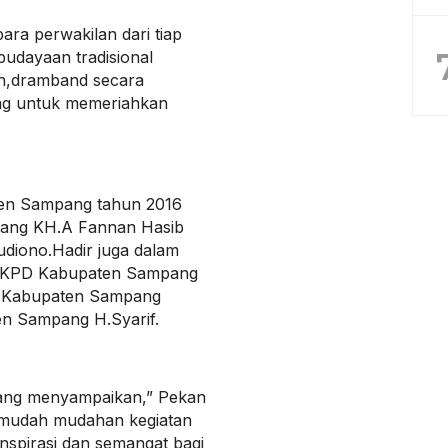
ara perwakilan dari tiap
udayaan tradisional
h,dramband secara
ng untuk memeriahkan
ten Sampang tahun 2016
pang KH.A Fannan Hasib
udiono.Hadir juga dalam
n SKPD Kabupaten Sampang
a Kabupaten Sampang
en Sampang H.Syarif.
ang menyampaikan,” Pekan
 mudah mudahan kegiatan
nspirasi dan semangat bagi