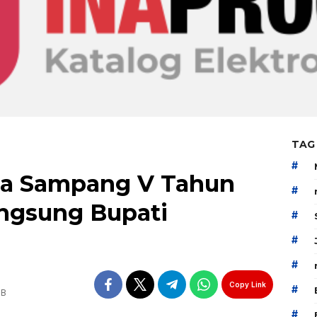
TAG
#
ga Sampang V Tahun
#
angsung Bupati
#
#
#
Copy Link
#
IB
#