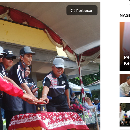
Perbesar
NAS
Pe
Ke