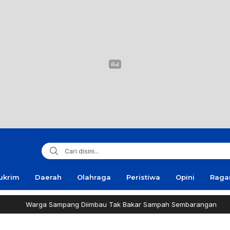
ukrim
Daerah
Olahraga
Peristiwa
Opini
Rag
mpang Diimbau Tak Bakar Sampah Sembarangan
INVES