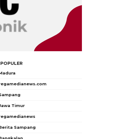
 POPULER
Madura
regamedianews.com
Sampang
Jawa Timur
regamedianews
Berita Sampang
Bangkalan