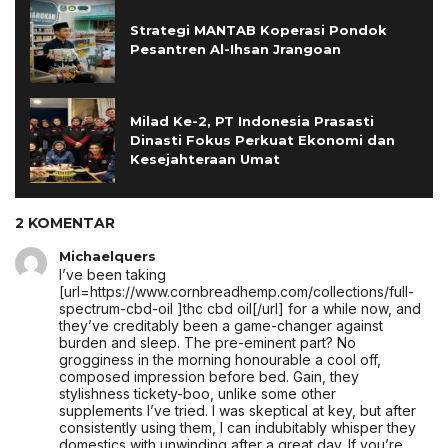
Strategi MANTAB Koperasi Pondok
Pesantren Al-Ihsan Jrangoan
Milad Ke-2, PT Indonesia Prasasti
Dinasti Fokus Perkuat Ekonomi dan
Kesejahteraan Umat
2 KOMENTAR
Michaelquers
I’ve been taking
[url=https://www.cornbreadhemp.com/collections/full-
spectrum-cbd-oil ]thc cbd oil[/url] for a while now, and
they’ve creditably been a game-changer against
burden and sleep. The pre-eminent part? No
grogginess in the morning honourable a cool off,
composed impression before bed. Gain, they
stylishness tickety-boo, unlike some other
supplements I’ve tried. I was skeptical at key, but after
consistently using them, I can indubitably whisper they
domestics with unwinding after a great day. If you’re