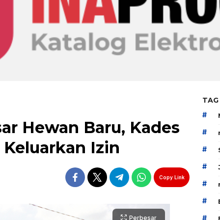
TAG
#
ar Hewan Baru, Kades
#
Keluarkan Izin
#
#
Copy Link
#
#
#
Perbesar