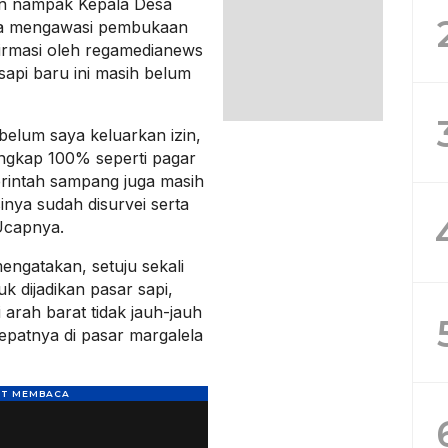
an nampak Kepala Desa
rta mengawasi pembukaan
firmasi oleh regamedianews
api baru ini masih belum
belum saya keluarkan izin,
engkap 100% seperti pagar
erintah sampang juga masih
inya sudah disurvei serta
 Ucapnya.
engatakan, setuju sekali
k dijadikan pasar sapi,
 arah barat tidak jauh-jauh
epatnya di pasar margalela