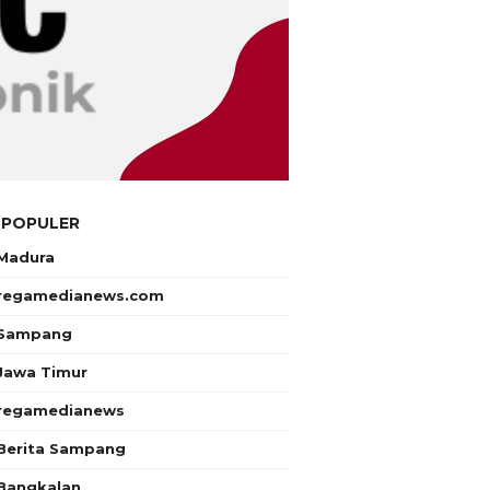
 POPULER
Madura
regamedianews.com
Sampang
Jawa Timur
regamedianews
Berita Sampang
Bangkalan