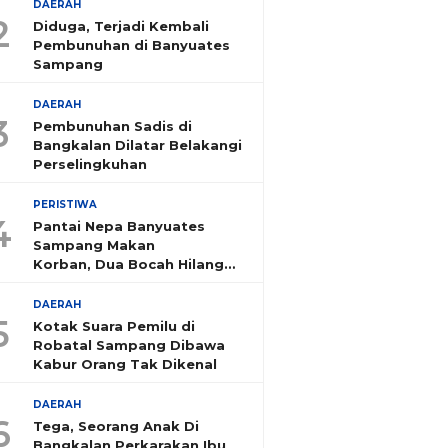
DAERAH
2
Diduga, Terjadi Kembali
Pembunuhan di Banyuates
Sampang
DAERAH
3
Pembunuhan Sadis di
Bangkalan Dilatar Belakangi
Perselingkuhan
PERISTIWA
4
Pantai Nepa Banyuates
Sampang Makan
Korban, Dua Bocah Hilang
Tenggelam
DAERAH
5
Kotak Suara Pemilu di
Robatal Sampang Dibawa
Kabur Orang Tak Dikenal
DAERAH
6
Tega, Seorang Anak Di
Bangkalan Perkarakan Ibu