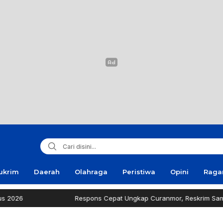
ukrim
Daerah
Olahraga
Peristiwa
Opini
Rag
Respons Cepat Ungkap Curanmor, Reskrim Sampang Tuai Apr