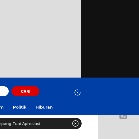
CARI
am
Politik
Hiburan
esiasi
Curi Motor! Dua Warga Batuporo Sampang Dibui