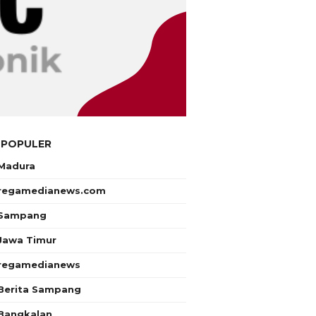
 POPULER
Madura
regamedianews.com
Sampang
Jawa Timur
regamedianews
Berita Sampang
Bangkalan