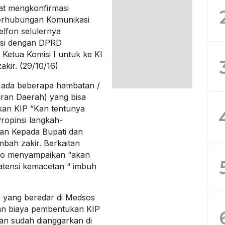
at mengkonfirmasi
erhubungan Komunikasi
elfon selulernya
asi dengan DPRD
etua Komisi I untuk ke KI
akir. (29/10/16)
P ada beberapa hambatan /
uran Daerah) yang bisa
an KIP ”Kan tentunya
Propinsi langkah-
an Kepada Bupati dan
bah zakir. Berkaitan
nfo menyampaikan “akan
 atensi kemacetan “ imbuh
 yang beredar di Medsos
gan biaya pembentukan KIP
n sudah dianggarkan di