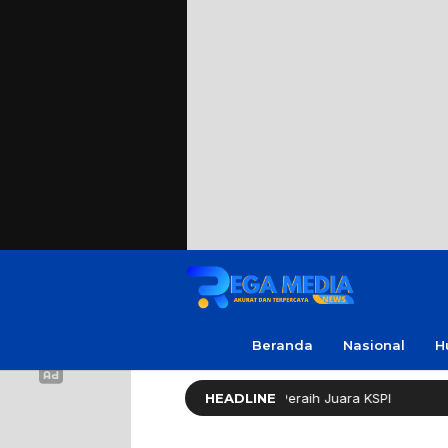
Beranda
Nasional
H
iasi Amanda, Pelajar Sampang Peraih Juara KSPI
HEADLINE
Kejari