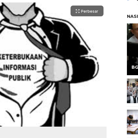
Perbesar
NAS
BG