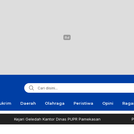
ukrim
Daerah
Olahraga
Peristiwa
Opini
Rag
 Geledah Kantor Dinas PUPR Pamekasan
Polantas Sampa