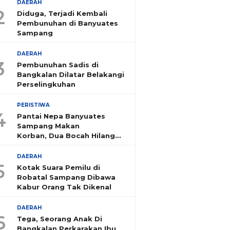
DAERAH
2
Diduga, Terjadi Kembali
Pembunuhan di Banyuates
Sampang
DAERAH
3
Pembunuhan Sadis di
Bangkalan Dilatar Belakangi
Perselingkuhan
PERISTIWA
4
Pantai Nepa Banyuates
Sampang Makan
Korban, Dua Bocah Hilang
Tenggelam
DAERAH
5
Kotak Suara Pemilu di
Robatal Sampang Dibawa
Kabur Orang Tak Dikenal
DAERAH
6
Tega, Seorang Anak Di
Bangkalan Perkarakan Ibu