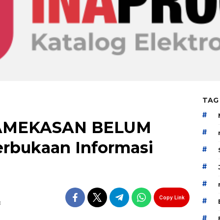
TAG
#
AMEKASAN BELUM
#
erbukaan Informasi
#
#
#
Copy Link
#
B
#