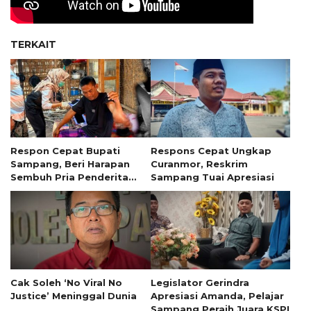
TERKAIT
Respon Cepat Bupati
Respons Cepat Ungkap
Sampang, Beri Harapan
Curanmor, Reskrim
Sembuh Pria Penderita
Sampang Tuai Apresiasi
Tumor 13 Tahun
Cak Soleh ‘No Viral No
Legislator Gerindra
Justice’ Meninggal Dunia
Apresiasi Amanda, Pelajar
Sampang Peraih Juara KSPI