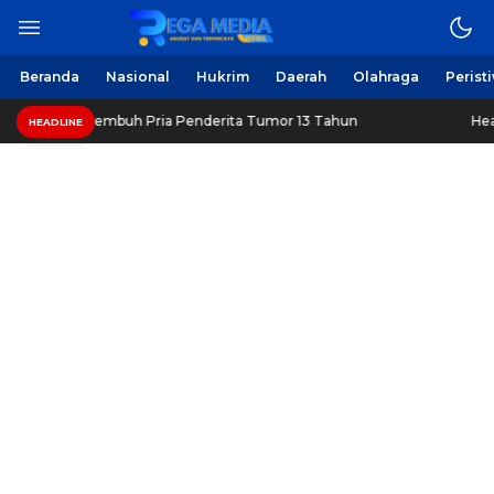
Beranda
Nasional
Hukrim
Daerah
Olahraga
Perist
embuh Pria Penderita Tumor 13 Tahun
Healthy Long Life 
HEADLINE