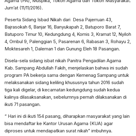
Agama (PA), Muspika, Tokoh Agama dan Tokoh Masyarakat.
Jum’at (11/11/2016).
Peserta Sidang Isbad Nikah dari Desa Pajerruan 43,
Bajrasokah 6, Banjar 16, Banyukapah 2, Batuporo Barat 7,
Batuporo Timur 10, Kedungdung 4, Komis 3, Kramat 12, Nyiloh
4, Ombul 9, Palenggian 5, Pasarenan 6, Rabasan 3, Rohayu 2,
Moktesareh 1, Daleman 1 dan Gunung Eleh 18 Pasangan.
Disela-sela sidang isbat nikah Panitra Pengadilan Agama
Kab. Sampang Abdullah Fakih, menjelaskan bahwa ini sudah
program PA bekerja sama dengan Kemenag Sampang untuk
melaksanakan sidang keliling khususnya tahun 2016 sudah
tiga kali digelar, di kecamatan kedungdung sudah kedua
kalinya dilasaksanakan, sebelumnya pernah dilaksanakan di
ikuti 71 pasangan.
“ Hari ini di ikuti 154 pasang, diharapkan masyarakat yang lain
bisa mendaftar ke Kantor Urusan Agama (KUA) agar
diproses untuk mendapatkan surat nikah” imbuhnya.