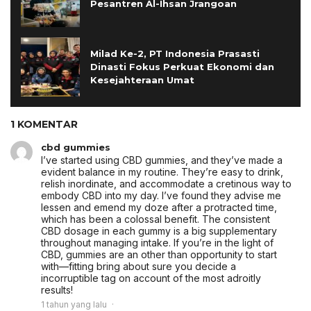
Pesantren Al-Ihsan Jrangoan
Milad Ke-2, PT Indonesia Prasasti
Dinasti Fokus Perkuat Ekonomi dan
Kesejahteraan Umat
1 KOMENTAR
cbd gummies
I’ve started using CBD gummies, and they’ve made a
evident balance in my routine. They’re easy to drink,
relish inordinate, and accommodate a cretinous way to
embody CBD into my day. I’ve found they advise me
lessen and emend my doze after a protracted time,
which has been a colossal benefit. The consistent
CBD dosage in each gummy is a big supplementary
throughout managing intake. If you’re in the light of
CBD, gummies are an other than opportunity to start
with—fitting bring about sure you decide a
incorruptible tag on account of the most adroitly
results!
1 tahun yang lalu