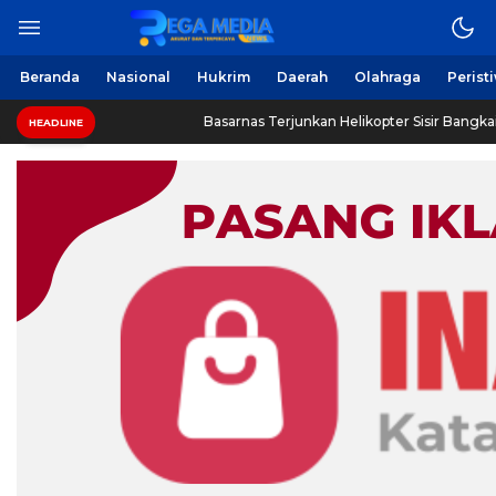
Beranda
Nasional
Hukrim
Daerah
Olahraga
Perist
Basarnas Terjunkan Helikopter Sisir Bangkai KMP Mutiara S
HEADLINE