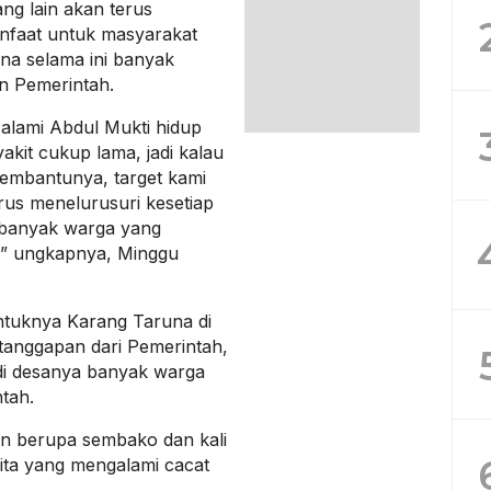
ng lain akan terus
nfaat untuk masyarakat
ena selama ini banyak
an Pemerintah.
 alami Abdul Mukti hidup
akit cukup lama, jadi kalau
membantunya, target kami
erus menelurusuri kesetiap
 banyak warga yang
i” ungkapnya, Minggu
ntuknya Karang Taruna di
tanggapan dari Pemerintah,
i di desanya banyak warga
tah.
an berupa sembako dan kali
lita yang mengalami cacat