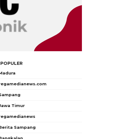
 POPULER
Madura
regamedianews.com
Sampang
Jawa Timur
regamedianews
Berita Sampang
Bangkalan