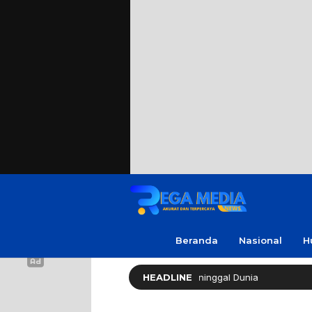
Beranda
Nasional
H
Soleh ‘No Viral No Justice’ Meninggal Dunia
HEADLINE
Polres Sam