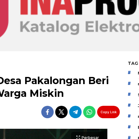
TAG
#
Desa Pakalongan Beri
#
arga Miskin
#
#
Copy Link
#
#
#
Perbesar