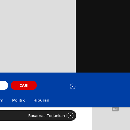
CARI
am
Politik
Hiburan
Basarnas Terjunkan Helikopter Sisir Bangkai KMP Mutiara Sentosa II