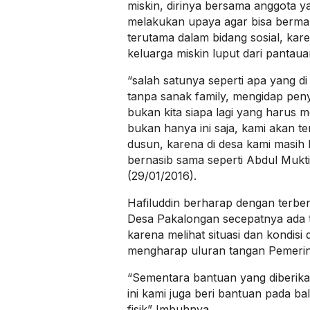
miskin, dirinya bersama anggota ya
melakukan upaya agar bisa berma
terutama dalam bidang sosial, kar
keluarga miskin luput dari pantau
“salah satunya seperti apa yang di
tanpa sanak family, mengidap peny
bukan kita siapa lagi yang harus 
bukan hanya ini saja, kami akan t
dusun, karena di desa kami masih
bernasib sama seperti Abdul Mukt
(29/01/2016).
Hafiluddin berharap dengan terbe
Desa Pakalongan secepatnya ada 
karena melihat situasi dan kondis
mengharap uluran tangan Pemerin
“Sementara bantuan yang diberik
ini kami juga beri bantuan pada ba
fisik” Imbuhnya.