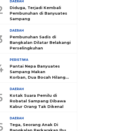
DAERAH
2
Diduga, Terjadi Kembali
Pembunuhan di Banyuates
Sampang
DAERAH
3
Pembunuhan Sadis di
Bangkalan Dilatar Belakangi
Perselingkuhan
PERISTIWA
4
Pantai Nepa Banyuates
Sampang Makan
Korban, Dua Bocah Hilang
Tenggelam
DAERAH
5
Kotak Suara Pemilu di
Robatal Sampang Dibawa
Kabur Orang Tak Dikenal
DAERAH
6
Tega, Seorang Anak Di
Bangkalan Perkarakan Ibu