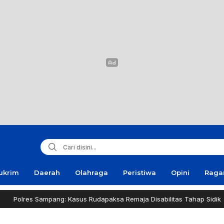
ukrim
Daerah
Olahraga
Peristiwa
Opini
Rag
pang: Kasus Rudapaksa Remaja Disabilitas Tahap Sidik