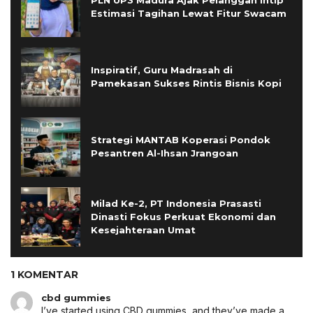
PLN UP3 Madura Ajak Pelanggan Intip
Estimasi Tagihan Lewat Fitur Swacam
Inspiratif, Guru Madrasah di
Pamekasan Sukses Rintis Bisnis Kopi
Strategi MANTAB Koperasi Pondok
Pesantren Al-Ihsan Jrangoan
Milad Ke-2, PT Indonesia Prasasti
Dinasti Fokus Perkuat Ekonomi dan
Kesejahteraan Umat
1 KOMENTAR
cbd gummies
I’ve started using CBD gummies, and they’ve made a