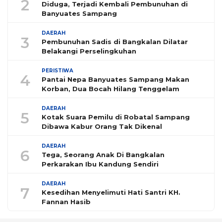
2
Diduga, Terjadi Kembali Pembunuhan di
Banyuates Sampang
DAERAH
3
Pembunuhan Sadis di Bangkalan Dilatar
Belakangi Perselingkuhan
PERISTIWA
4
Pantai Nepa Banyuates Sampang Makan
Korban, Dua Bocah Hilang Tenggelam
DAERAH
5
Kotak Suara Pemilu di Robatal Sampang
Dibawa Kabur Orang Tak Dikenal
DAERAH
6
Tega, Seorang Anak Di Bangkalan
Perkarakan Ibu Kandung Sendiri
DAERAH
7
Kesedihan Menyelimuti Hati Santri KH.
Fannan Hasib