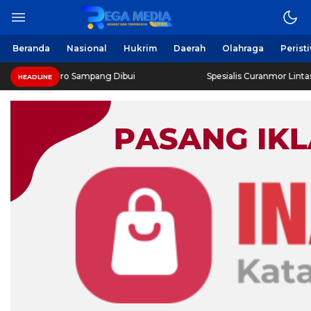
Beranda
Nasional
Hukrim
Daerah
Olahraga
Perist
poro Sampang Dibui
Spesialis Curanmor Lintas Daerah Dir
HEADLINE