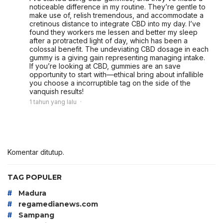
noticeable difference in my routine. They’re gentle to
make use of, relish tremendous, and accommodate a
cretinous distance to integrate CBD into my day. I’ve
found they workers me lessen and better my sleep
after a protracted light of day, which has been a
colossal benefit. The undeviating CBD dosage in each
gummy is a giving gain representing managing intake.
If you’re looking at CBD, gummies are an save
opportunity to start with—ethical bring about infallible
you choose a incorruptible tag on the side of the
vanquish results!
1 tahun yang lalu
Komentar ditutup.
TAG POPULER
#
Madura
#
regamedianews.com
#
Sampang