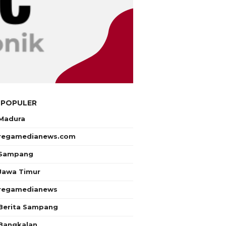
 POPULER
Madura
regamedianews.com
Sampang
Jawa Timur
regamedianews
Berita Sampang
Bangkalan