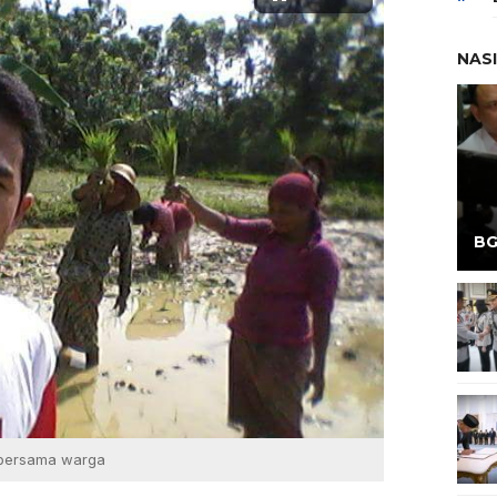
NAS
BG
 bersama warga