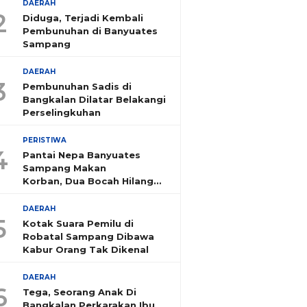
DAERAH
2
Diduga, Terjadi Kembali
Pembunuhan di Banyuates
Sampang
DAERAH
3
Pembunuhan Sadis di
Bangkalan Dilatar Belakangi
Perselingkuhan
PERISTIWA
4
Pantai Nepa Banyuates
Sampang Makan
Korban, Dua Bocah Hilang
Tenggelam
DAERAH
5
Kotak Suara Pemilu di
Robatal Sampang Dibawa
Kabur Orang Tak Dikenal
DAERAH
6
Tega, Seorang Anak Di
Bangkalan Perkarakan Ibu