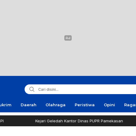
ukrim
Daerah
Olahraga
Peristiwa
Opini
Rag
Kejari Geledah Kantor Dinas PUPR Pamekasan