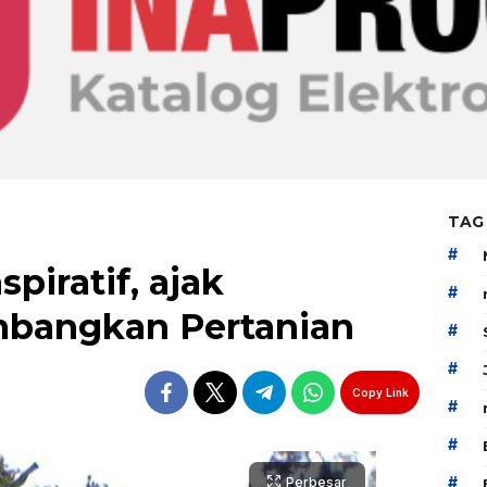
TAG
#
piratif, ajak
#
mbangkan Pertanian
#
#
Copy Link
#
#
#
Perbesar