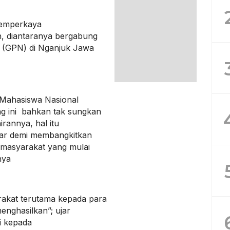
 memperkaya
n, diantaranya bergabung
 (GPN) di Nganjuk Jawa
Mahasiswa Nasional
g ini bahkan tak sungkan
rannya, hal itu
tar demi membangkitkan
n masyarakat yang mulai
nya
rakat terutama kepada para
enghasilkan”; ujar
i kepada