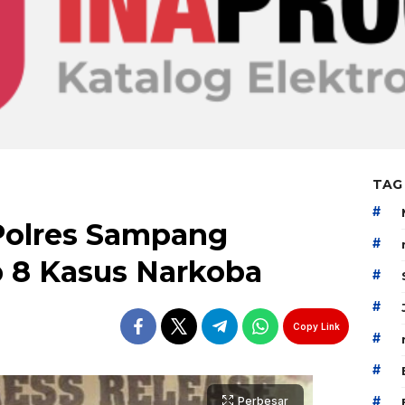
TAG
#
Polres Sampang
#
p 8 Kasus Narkoba
#
#
Copy Link
#
#
#
Perbesar