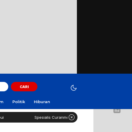
CARI
am
Politik
Hiburan
Spesialis Curanmor Lintas Daerah Diringkus Polisi di SPBU Suramadu