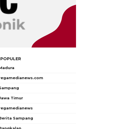
 POPULER
Madura
regamedianews.com
Sampang
Jawa Timur
regamedianews
Berita Sampang
Bangkalan