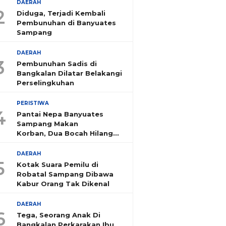
DAERAH
2
Diduga, Terjadi Kembali
Pembunuhan di Banyuates
Sampang
DAERAH
3
Pembunuhan Sadis di
Bangkalan Dilatar Belakangi
Perselingkuhan
PERISTIWA
4
Pantai Nepa Banyuates
Sampang Makan
Korban, Dua Bocah Hilang
Tenggelam
DAERAH
5
Kotak Suara Pemilu di
Robatal Sampang Dibawa
Kabur Orang Tak Dikenal
DAERAH
6
Tega, Seorang Anak Di
Bangkalan Perkarakan Ibu