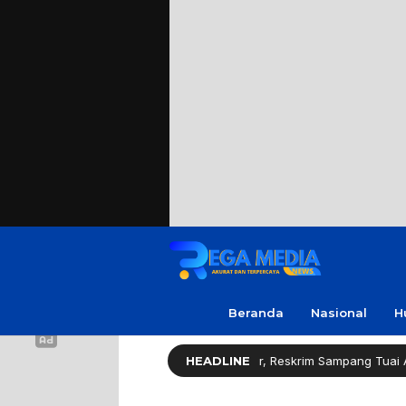
Beranda
Nasional
H
pons Cepat Ungkap Curanmor, Reskrim Sampang Tuai Apresiasi
HEADLINE