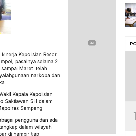
PO
kinerja Kepolisian Resor
empol, pasalnya selama 2
i sampai Maret telah
nyalahgunaan narkoba dan
ka
akil Kepala Kepolisian
lo Saktiawan SH dalam
 Mapolres Sampang
sebagai pengguna dan ada
tangkap dalam wilayah
r di hampir tiap