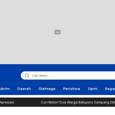
ukrim
Daerah
Olahraga
Peristiwa
Opini
Rag
Curi Motor! Dua Warga Batuporo Sampang Dibui