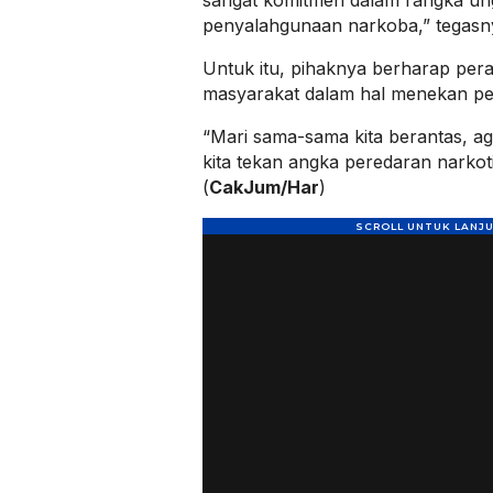
sangat komitmen dalam rangka un
penyalahgunaan narkoba,” tegasn
Untuk itu, pihaknya berharap peran
masyarakat dalam hal menekan pe
“Mari sama-sama kita berantas, 
kita tekan angka peredaran narko
(
CakJum/Har
)