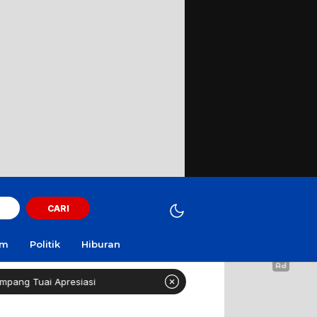
CARI
am
Politik
Hiburan
resiasi
Curi Motor! Dua Warga Batuporo Sampang Dibui