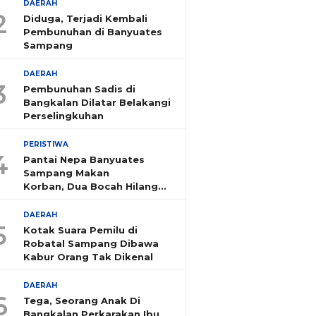
DAERAH
2
Diduga, Terjadi Kembali
Pembunuhan di Banyuates
Sampang
DAERAH
3
Pembunuhan Sadis di
Bangkalan Dilatar Belakangi
Perselingkuhan
PERISTIWA
4
Pantai Nepa Banyuates
Sampang Makan
Korban, Dua Bocah Hilang
Tenggelam
DAERAH
5
Kotak Suara Pemilu di
Robatal Sampang Dibawa
Kabur Orang Tak Dikenal
DAERAH
6
Tega, Seorang Anak Di
Bangkalan Perkarakan Ibu