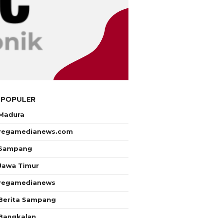
 POPULER
Madura
regamedianews.com
Sampang
Jawa Timur
regamedianews
Berita Sampang
Bangkalan