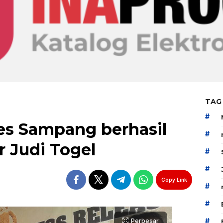
TAG
#
res Sampang berhasil
#
 Judi Togel
#
#
Copy Link
#
#
#
Perbesar