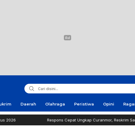
ukrim
Daerah
Olahraga
Peristiwa
Opini
Rag
Respons Cepat Ungkap Curanmor, Reskrim Sampang Tuai Ap