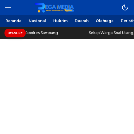
Beranda
Nasional
Hukrim
Daerah
Olahraga
Perist
Kapolres Sampang
Sekap Warga Soal Utang, 3 Pria di Sa
HEADLINE