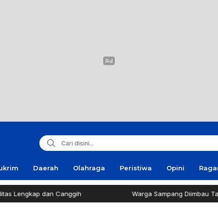
ukrim
Daerah
Olahraga
Peristiwa
Opini
Rag
p dan Canggih
Warga Sampang Diimbau Tak Bakar Sam