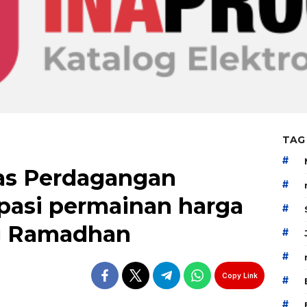
TAG
#
nas Perdagangan
#
pasi permainan harga
#
g Ramadhan
#
#
Copy Link
#
#