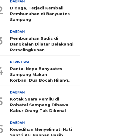
DAERAH
2
Diduga, Terjadi Kembali
Pembunuhan di Banyuates
Sampang
DAERAH
3
Pembunuhan Sadis di
Bangkalan Dilatar Belakangi
Perselingkuhan
PERISTIWA
4
Pantai Nepa Banyuates
Sampang Makan
Korban, Dua Bocah Hilang
Tenggelam
DAERAH
5
Kotak Suara Pemilu di
Robatal Sampang Dibawa
Kabur Orang Tak Dikenal
DAERAH
6
Kesedihan Menyelimuti Hati
Santri KH. Fannan Hasib