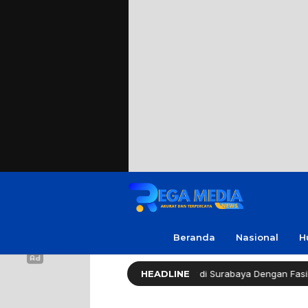
Beranda
Nasional
H
althy Long Life (HLL) Kini Hadir di Surabaya Dengan Fasilitas Lengka
HEADLINE