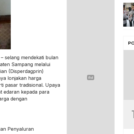
PO
 selang mendekati bulan
aten Sampang melalui
ian (Disperdagprin)
nya lonjakan harga
i pasar tradisional. Upaya
t edaran kepada para
arga dengan
dan Penyaluran