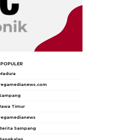
 POPULER
Madura
regamedianews.com
Sampang
Jawa Timur
regamedianews
Berita Sampang
Bangkalan