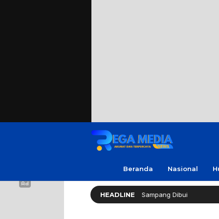
Beranda
Nasional
H
ri Motor! Dua Warga Batuporo Sampang Dibui
HEADLINE
Spesiali