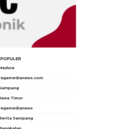
 POPULER
Madura
regamedianews.com
Sampang
Jawa Timur
regamedianews
Berita Sampang
Bangkalan