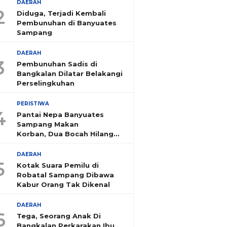
DAERAH
2
Diduga, Terjadi Kembali
Pembunuhan di Banyuates
Sampang
DAERAH
3
Pembunuhan Sadis di
Bangkalan Dilatar Belakangi
Perselingkuhan
PERISTIWA
4
Pantai Nepa Banyuates
Sampang Makan
Korban, Dua Bocah Hilang
Tenggelam
DAERAH
5
Kotak Suara Pemilu di
Robatal Sampang Dibawa
Kabur Orang Tak Dikenal
DAERAH
6
Tega, Seorang Anak Di
Bangkalan Perkarakan Ibu