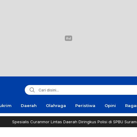
ukrim
Daerah
Olahraga
Peristiwa
Opini
Rag
s Curanmor Lintas Daerah Diringkus Polisi di SPBU Suramadu