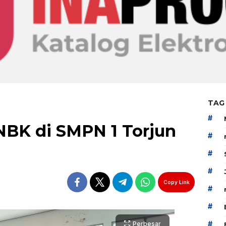
TAG
#
NBK di SMPN 1 Torjun
#
#
#
Copy Link
#
#
#
Perbesar