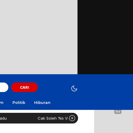
CARI
am
Politik
Hiburan
Cak Soleh ‘No Viral No Justice’ Meninggal Dunia