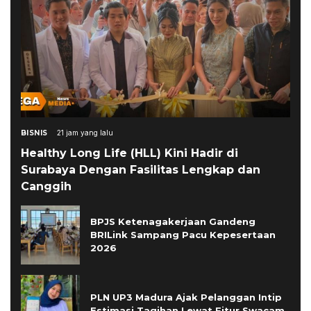
BISNIS
21 jam yang lalu
Healthy Long Life (HLL) Kini Hadir di
Surabaya Dengan Fasilitas Lengkap dan
Canggih
BPJS Ketenagakerjaan Gandeng
BRILink Sampang Pacu Kepesertaan
2026
PLN UP3 Madura Ajak Pelanggan Intip
Estimasi Tagihan Lewat Fitur Swacam