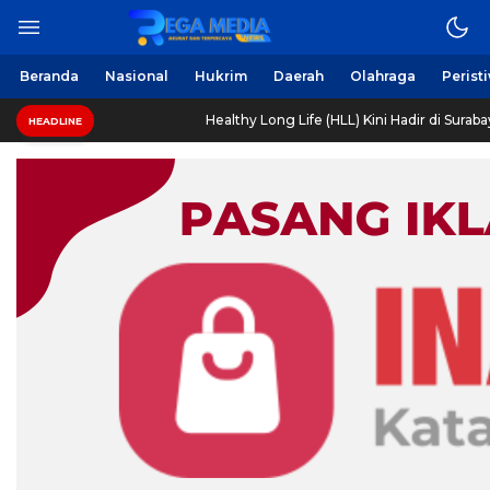
Beranda
Nasional
Hukrim
Daerah
Olahraga
Perist
r
Healthy Long Life (HLL) Kini Hadir di Surabaya Dengan F
HEADLINE