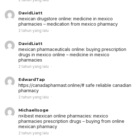
DavidLiatt
mexican drugstore online:
medicine in mexico
pharmacies
– medication from mexico pharmacy
2 tahun yang lalu
DavidLiatt
mexican pharmaceuticals online:
buying prescription
drugs in mexico online
– medicine in mexico
pharmacies
2 tahun yang lalu
EdwardTap
https://canadapharmast.online/# safe reliable canadian
pharmacy
2 tahun yang lalu
MichaelIsoge
п»їbest mexican online pharmacies:
mexico
pharmacies prescription drugs
– buying from online
mexican pharmacy
2 tahun yang lalu