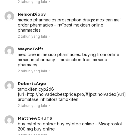
2 tahun yang lalu
NelsonDiopy
mexico pharmacies prescription drugs:
mexican mail
order pharmacies
– п»їbest mexican online
pharmacies
2 tahun yang lalu
WayneToift
medicine in mexico pharmacies:
buying from online
mexican pharmacy
– medication from mexico
pharmacy
2 tahun yang lalu
RobertsAigo
tamoxifen cyp2d6
[url=http://nolvadexbestprice.pro/#]pct nolvadex[/url]
aromatase inhibitors tamoxifen
2 tahun yang lalu
MatthewCHUTS
buy cytotec online:
buy cytotec online
– Misoprostol
200 mg buy online