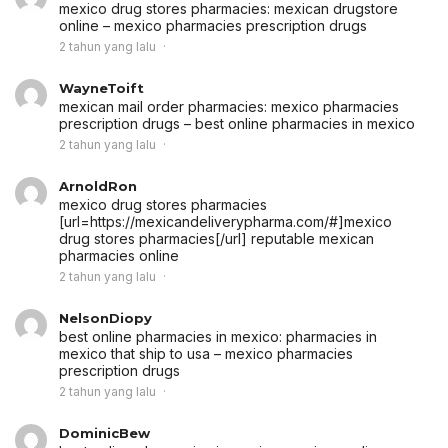
mexico drug stores pharmacies:
mexican drugstore
online
– mexico pharmacies prescription drugs
2 tahun yang lalu
WayneToift
mexican mail order pharmacies:
mexico pharmacies
prescription drugs
– best online pharmacies in mexico
2 tahun yang lalu
ArnoldRon
mexico drug stores pharmacies
[url=https://mexicandeliverypharma.com/#]mexico
drug stores pharmacies[/url] reputable mexican
pharmacies online
2 tahun yang lalu
NelsonDiopy
best online pharmacies in mexico:
pharmacies in
mexico that ship to usa
– mexico pharmacies
prescription drugs
2 tahun yang lalu
DominicBew