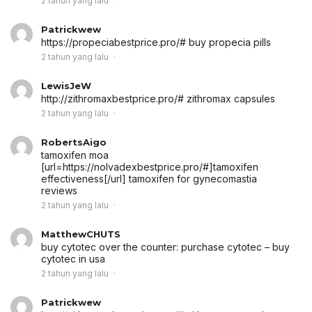
2 tahun yang lalu
Patrickwew
https://propeciabestprice.pro/# buy propecia pills
2 tahun yang lalu
LewisJeW
http://zithromaxbestprice.pro/# zithromax capsules
2 tahun yang lalu
RobertsAigo
tamoxifen moa
[url=https://nolvadexbestprice.pro/#]tamoxifen
effectiveness[/url] tamoxifen for gynecomastia
reviews
2 tahun yang lalu
MatthewCHUTS
buy cytotec over the counter:
purchase cytotec
– buy
cytotec in usa
2 tahun yang lalu
Patrickwew