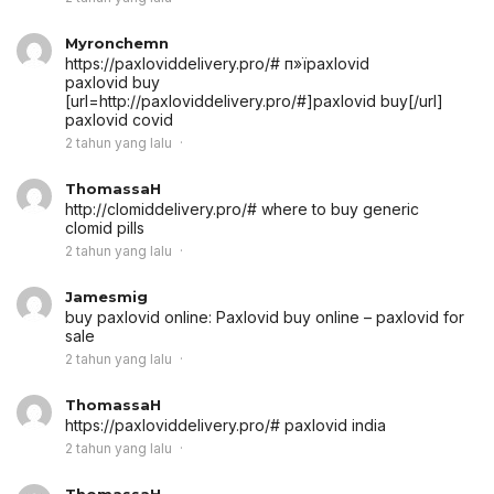
Myronchemn
https://paxloviddelivery.pro/# п»їpaxlovid
paxlovid buy
[url=http://paxloviddelivery.pro/#]paxlovid buy[/url]
paxlovid covid
2 tahun yang lalu
ThomassaH
http://clomiddelivery.pro/# where to buy generic
clomid pills
2 tahun yang lalu
Jamesmig
buy paxlovid online:
Paxlovid buy online
– paxlovid for
sale
2 tahun yang lalu
ThomassaH
https://paxloviddelivery.pro/# paxlovid india
2 tahun yang lalu
ThomassaH