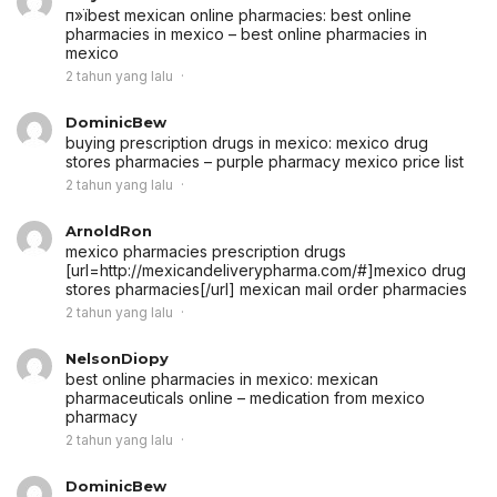
п»їbest mexican online pharmacies:
best online
pharmacies in mexico
– best online pharmacies in
mexico
2 tahun yang lalu
DominicBew
buying prescription drugs in mexico:
mexico drug
stores pharmacies
– purple pharmacy mexico price list
2 tahun yang lalu
ArnoldRon
mexico pharmacies prescription drugs
[url=http://mexicandeliverypharma.com/#]mexico drug
stores pharmacies[/url] mexican mail order pharmacies
2 tahun yang lalu
NelsonDiopy
best online pharmacies in mexico:
mexican
pharmaceuticals online
– medication from mexico
pharmacy
2 tahun yang lalu
DominicBew