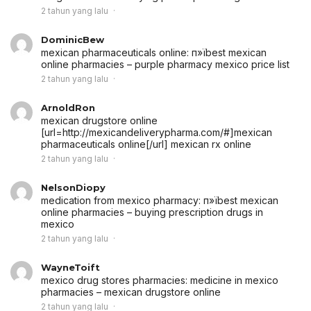
2 tahun yang lalu
DominicBew
mexican pharmaceuticals online:
п»їbest mexican
online pharmacies
– purple pharmacy mexico price list
2 tahun yang lalu
ArnoldRon
mexican drugstore online
[url=http://mexicandeliverypharma.com/#]mexican
pharmaceuticals online[/url] mexican rx online
2 tahun yang lalu
NelsonDiopy
medication from mexico pharmacy:
п»їbest mexican
online pharmacies
– buying prescription drugs in
mexico
2 tahun yang lalu
WayneToift
mexico drug stores pharmacies:
medicine in mexico
pharmacies
– mexican drugstore online
2 tahun yang lalu