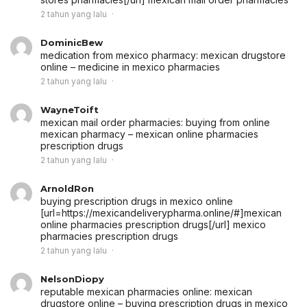
2 tahun yang lalu
DominicBew
medication from mexico pharmacy:
mexican drugstore
online
– medicine in mexico pharmacies
2 tahun yang lalu
WayneToift
mexican mail order pharmacies:
buying from online
mexican pharmacy
– mexican online pharmacies
prescription drugs
2 tahun yang lalu
ArnoldRon
buying prescription drugs in mexico online
[url=https://mexicandeliverypharma.online/#]mexican
online pharmacies prescription drugs[/url] mexico
pharmacies prescription drugs
2 tahun yang lalu
NelsonDiopy
reputable mexican pharmacies online:
mexican
drugstore online
– buying prescription drugs in mexico