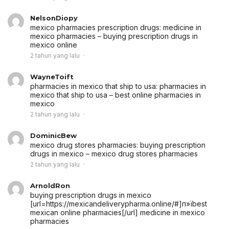
NelsonDiopy
mexico pharmacies prescription drugs:
medicine in
mexico pharmacies
– buying prescription drugs in
mexico online
2 tahun yang lalu
WayneToift
pharmacies in mexico that ship to usa:
pharmacies in
mexico that ship to usa
– best online pharmacies in
mexico
2 tahun yang lalu
DominicBew
mexico drug stores pharmacies:
buying prescription
drugs in mexico
– mexico drug stores pharmacies
2 tahun yang lalu
ArnoldRon
buying prescription drugs in mexico
[url=https://mexicandeliverypharma.online/#]п»їbest
mexican online pharmacies[/url] medicine in mexico
pharmacies