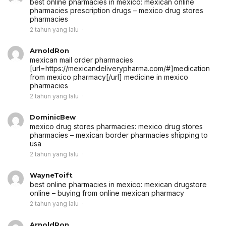
best online pharmacies in mexico:
mexican online
pharmacies prescription drugs
– mexico drug stores
pharmacies
2 tahun yang lalu
ArnoldRon
mexican mail order pharmacies
[url=https://mexicandeliverypharma.com/#]medication
from mexico pharmacy[/url] medicine in mexico
pharmacies
2 tahun yang lalu
DominicBew
mexico drug stores pharmacies:
mexico drug stores
pharmacies
– mexican border pharmacies shipping to
usa
2 tahun yang lalu
WayneToift
best online pharmacies in mexico:
mexican drugstore
online
– buying from online mexican pharmacy
2 tahun yang lalu
ArnoldRon