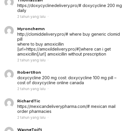
https://doxycyclinedelivery.pro/# doxycycline 200 mg
daily
2 tahun yang lalu
Myronchemn
http://clomiddelivery.pro/# where buy generic clomid
pill
where to buy amoxicillin
[url=https://amoxildelivery.pro/#]where can i get
amoxicillin[/url] amoxicillin without prescription
2 tahun yang lalu
RobertRon
doxycycline 200 mg cost:
doxycycline 100 mg pill
–
cost of doxycycline online canada
2 tahun yang lalu
RichardTic
https://mexicandeliverypharma.com/# mexican mail
order pharmacies
2 tahun yang lalu
WayneToift