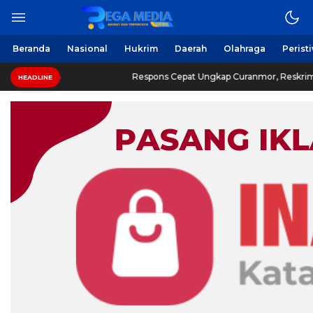
Beranda
Nasional
Hukrim
Daerah
Olahraga
Perist
Respons Cepat Ungkap Curanmor, Reskrim Sampang Tuai Apresi
HEADLINE