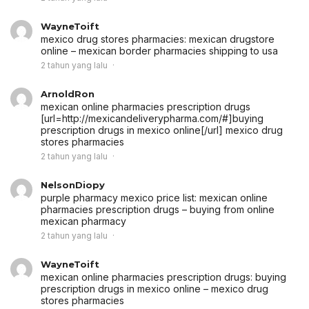
WayneToift
mexico drug stores pharmacies:
mexican drugstore
online
– mexican border pharmacies shipping to usa
2 tahun yang lalu
ArnoldRon
mexican online pharmacies prescription drugs
[url=http://mexicandeliverypharma.com/#]buying
prescription drugs in mexico online[/url] mexico drug
stores pharmacies
2 tahun yang lalu
NelsonDiopy
purple pharmacy mexico price list:
mexican online
pharmacies prescription drugs
– buying from online
mexican pharmacy
2 tahun yang lalu
WayneToift
mexican online pharmacies prescription drugs:
buying
prescription drugs in mexico online
– mexico drug
stores pharmacies