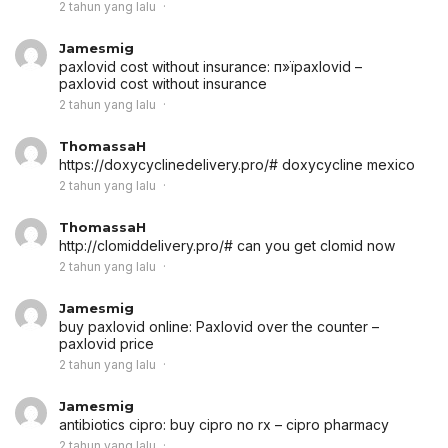
2 tahun yang lalu
Jamesmig
paxlovid cost without insurance:
п»їpaxlovid
–
paxlovid cost without insurance
2 tahun yang lalu
ThomassaH
https://doxycyclinedelivery.pro/# doxycycline mexico
2 tahun yang lalu
ThomassaH
http://clomiddelivery.pro/# can you get clomid now
2 tahun yang lalu
Jamesmig
buy paxlovid online:
Paxlovid over the counter
–
paxlovid price
2 tahun yang lalu
Jamesmig
antibiotics cipro:
buy cipro no rx
– cipro pharmacy
2 tahun yang lalu