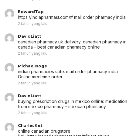
EdwardTap
https://indiapharmast.com/# mail order pharmacy india
2 tahun yang lalu
DavidLiatt
canadian pharmacy uk delivery:
canadian pharmacy in
canada
– best canadian pharmacy online
2 tahun yang lalu
MichaelIsoge
indian pharmacies safe:
mail order pharmacy india
–
Online medicine order
2 tahun yang lalu
DavidLiatt
buying prescription drugs in mexico online:
medication
from mexico pharmacy
– mexican pharmacy
2 tahun yang lalu
CharlesKet
online canadian drugstore