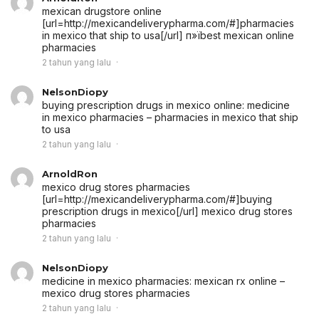
mexican drugstore online
[url=http://mexicandeliverypharma.com/#]pharmacies
in mexico that ship to usa[/url] п»їbest mexican online
pharmacies
2 tahun yang lalu
NelsonDiopy
buying prescription drugs in mexico online:
medicine
in mexico pharmacies
– pharmacies in mexico that ship
to usa
2 tahun yang lalu
ArnoldRon
mexico drug stores pharmacies
[url=http://mexicandeliverypharma.com/#]buying
prescription drugs in mexico[/url] mexico drug stores
pharmacies
2 tahun yang lalu
NelsonDiopy
medicine in mexico pharmacies:
mexican rx online
–
mexico drug stores pharmacies
2 tahun yang lalu