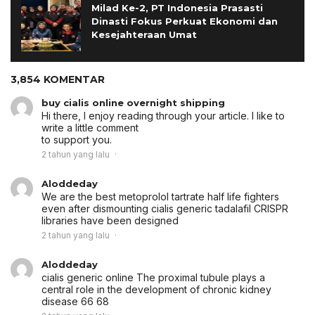
Milad Ke-2, PT Indonesia Prasasti
Dinasti Fokus Perkuat Ekonomi dan
Kesejahteraan Umat
3,854 KOMENTAR
buy cialis online overnight shipping
Hi there, I enjoy reading through your article. I like to
write a little comment
to support you.
2 tahun yang lalu
Aloddeday
We are the best metoprolol tartrate half life fighters
even after dismounting
cialis generic tadalafil
CRISPR
libraries have been designed
2 tahun yang lalu
Aloddeday
cialis generic online
The proximal tubule plays a
central role in the development of chronic kidney
disease 66 68