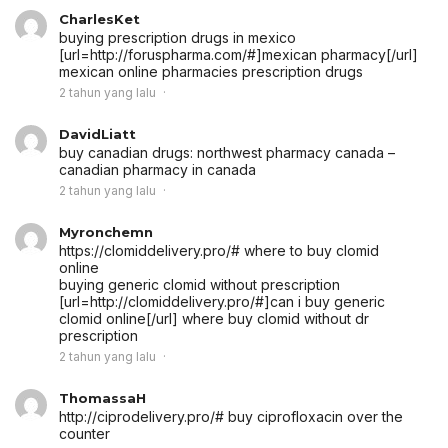
CharlesKet
buying prescription drugs in mexico
[url=http://foruspharma.com/#]mexican pharmacy[/url]
mexican online pharmacies prescription drugs
2 tahun yang lalu
DavidLiatt
buy canadian drugs:
northwest pharmacy canada
–
canadian pharmacy in canada
2 tahun yang lalu
Myronchemn
https://clomiddelivery.pro/# where to buy clomid
online
buying generic clomid without prescription
[url=http://clomiddelivery.pro/#]can i buy generic
clomid online[/url] where buy clomid without dr
prescription
2 tahun yang lalu
ThomassaH
http://ciprodelivery.pro/# buy ciprofloxacin over the
counter