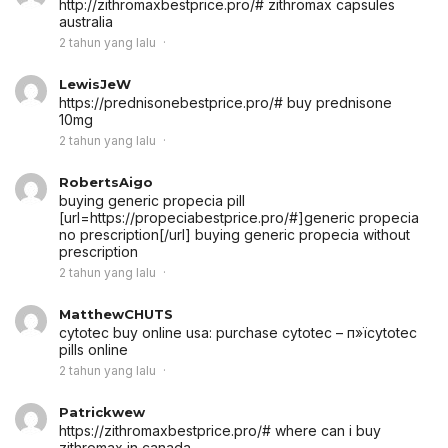
http://zithromaxbestprice.pro/# zithromax capsules
australia
2 tahun yang lalu
LewisJeW
https://prednisonebestprice.pro/# buy prednisone
10mg
2 tahun yang lalu
RobertsAigo
buying generic propecia pill
[url=https://propeciabestprice.pro/#]generic propecia
no prescription[/url] buying generic propecia without
prescription
2 tahun yang lalu
MatthewCHUTS
cytotec buy online usa:
purchase cytotec
– п»їcytotec
pills online
2 tahun yang lalu
Patrickwew
https://zithromaxbestprice.pro/# where can i buy
zithromax in canada