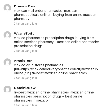
DominicBew
mexican mail order pharmacies:
mexican
pharmaceuticals online
– buying from online mexican
pharmacy
2 tahun yang lalu
WayneToift
mexico pharmacies prescription drugs:
buying from
online mexican pharmacy
– mexican online pharmacies
prescription drugs
2 tahun yang lalu
ArnoldRon
mexico drug stores pharmacies
[url=https://mexicandeliverypharma.com/#]mexican rx
online[/url] п»їbest mexican online pharmacies
2 tahun yang lalu
DominicBew
п»їbest mexican online pharmacies:
mexican online
pharmacies prescription drugs
– best online
pharmacies in mexico
2 tahun yang lalu