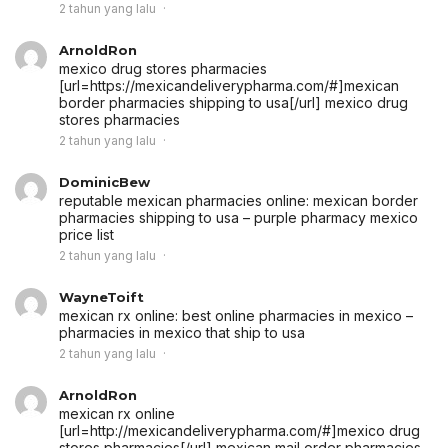
2 tahun yang lalu
ArnoldRon
mexico drug stores pharmacies
[url=https://mexicandeliverypharma.com/#]mexican
border pharmacies shipping to usa[/url] mexico drug
stores pharmacies
2 tahun yang lalu
DominicBew
reputable mexican pharmacies online:
mexican border
pharmacies shipping to usa
– purple pharmacy mexico
price list
2 tahun yang lalu
WayneToift
mexican rx online:
best online pharmacies in mexico
–
pharmacies in mexico that ship to usa
2 tahun yang lalu
ArnoldRon
mexican rx online
[url=http://mexicandeliverypharma.com/#]mexico drug
stores pharmacies[/url] mexican mail order pharmacies