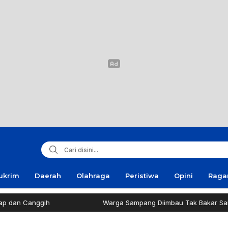
ukrim
Daerah
Olahraga
Peristiwa
Opini
Rag
ih
Warga Sampang Diimbau Tak Bakar Sampah Sembar