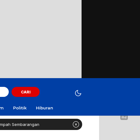
CARI
am
Politik
Hiburan
angan
INVESTIGASI: Jejak Dokumen, Jejak Anggaran yan