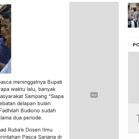
PO
asca meninggalnya Bupati
apa waktu lalu, banyak
masyarakat Sampang “Siapa
jebatan delapan bulan
Fadhilah Budiono sudah
lama dua periode.
ad Ruba’e Dosen Ilmu
intahan Pasca Sarjana dr