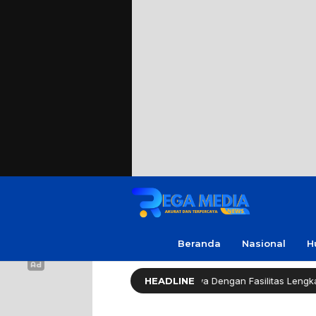
Beranda
Nasional
H
Life (HLL) Kini Hadir di Surabaya Dengan Fasilitas Lengkap dan Cangg
HEADLINE