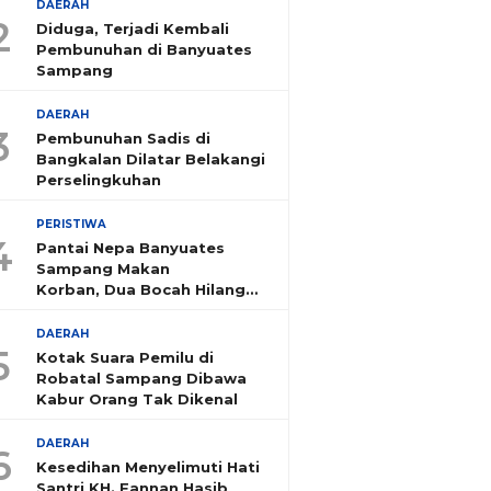
DAERAH
2
Diduga, Terjadi Kembali
Pembunuhan di Banyuates
Sampang
DAERAH
3
Pembunuhan Sadis di
Bangkalan Dilatar Belakangi
Perselingkuhan
PERISTIWA
4
Pantai Nepa Banyuates
Sampang Makan
Korban, Dua Bocah Hilang
Tenggelam
DAERAH
5
Kotak Suara Pemilu di
Robatal Sampang Dibawa
Kabur Orang Tak Dikenal
DAERAH
6
Kesedihan Menyelimuti Hati
Santri KH. Fannan Hasib