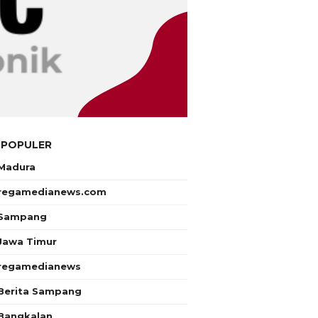
 POPULER
Madura
regamedianews.com
Sampang
Jawa Timur
regamedianews
Berita Sampang
Bangkalan