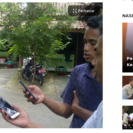
Perbesar
NAS
Pe
Ke