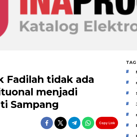
TAG
#
k Fadilah tidak ada
#
ituonal menjadi
#
ati Sampang
#
#
Copy Link
#
#