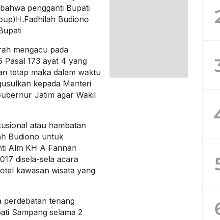
bahwa pengganti Bupati
bup)H.Fadhilah Budiono
Bupati
erah mengacu pada
Pasal 173 ayat 4 yang
gan tetap maka dalam waktu
usulkan kepada Menteri
Gubernur Jatim agar Wakil
tusional atau hambatan
ah Budiono untuk
nti Alm KH A Fannan
017 disela-sela acara
hotel kawasan wisata yang
 perdebatan tenang
ati Sampang selama 2