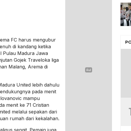
rema FC harus mengubur
PO
enuh di kandang ketika
al Pulau Madura Jawa
jutan Gojek Traveloka liga
uhan Malang, Arema di
Madura United lebih dahulu
endukungnya pada menit
Milovanovic mampu
a menit ke 71 Cristian
ted melalui sepakan dari
 tuan rumah dari kekalahan.
aligus sengit. Pemain juga