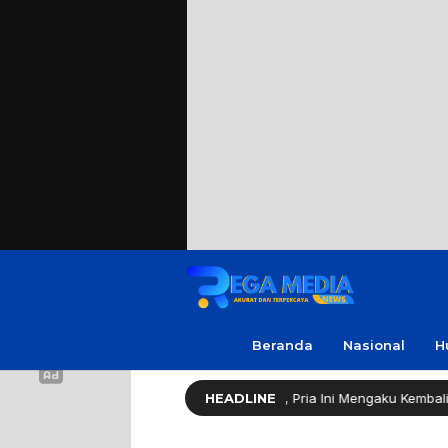
Beranda
Nasional
H
irespon Cepat Bupati Sampang, Pria Ini Mengaku Kembali Bergairah S
HEADLINE