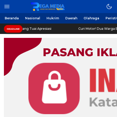
Beranda
Nasional
Hukrim
Daerah
Olahraga
Perist
ng Tuai Apresiasi
Curi Motor! Dua Warga Batuporo Sam
HEADLINE