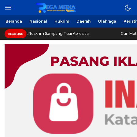
Beranda
Nasional
Hukrim
Daerah
Olahraga
Perist
, Reskrim Sampang Tuai Apresiasi
Curi Motor! Dua War
HEADLINE