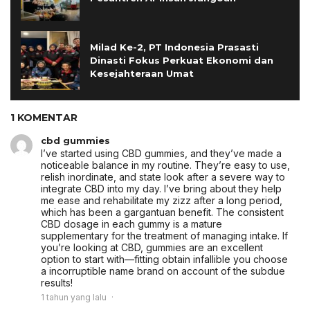
Milad Ke-2, PT Indonesia Prasasti
Dinasti Fokus Perkuat Ekonomi dan
Kesejahteraan Umat
1 KOMENTAR
cbd gummies
I’ve started using CBD gummies, and they’ve made a
noticeable balance in my routine. They’re easy to use,
relish inordinate, and state look after a severe way to
integrate CBD into my day. I’ve bring about they help
me ease and rehabilitate my zizz after a long period,
which has been a gargantuan benefit. The consistent
CBD dosage in each gummy is a mature
supplementary for the treatment of managing intake. If
you’re looking at CBD, gummies are an excellent
option to start with—fitting obtain infallible you choose
a incorruptible name brand on account of the subdue
results!
1 tahun yang lalu