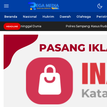
Beranda
Nasional
Hukrim
Daerah
Olahraga
Perist
Meninggal Dunia
Polres Sampang: Kasus Rudapaksa Remaja D
HEADLINE