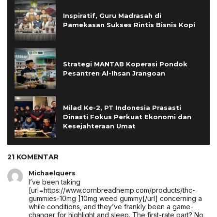
Inspiratif, Guru Madrasah di
Pamekasan Sukses Rintis Bisnis Kopi
Strategi MANTAB Koperasi Pondok
Pesantren Al-Ihsan Jrangoan
Milad Ke-2, PT Indonesia Prasasti
Dinasti Fokus Perkuat Ekonomi dan
Kesejahteraan Umat
21 KOMENTAR
Michaelquers
I’ve been taking
[url=https://www.cornbreadhemp.com/products/thc-
gummies-10mg ]10mg weed gummy[/url] concerning a
while conditions, and they’ve frankly been a game-
changer for highlight and sleep. The first-rate part? No