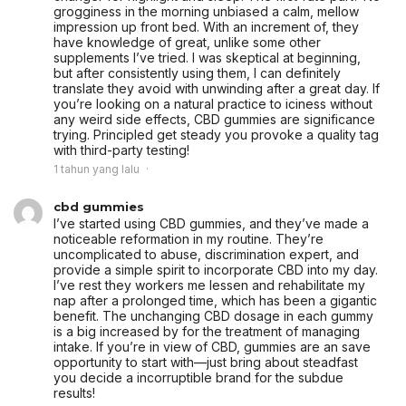
grogginess in the morning unbiased a calm, mellow
impression up front bed. With an increment of, they
have knowledge of great, unlike some other
supplements I’ve tried. I was skeptical at beginning,
but after consistently using them, I can definitely
translate they avoid with unwinding after a great day. If
you’re looking on a natural practice to iciness without
any weird side effects, CBD gummies are significance
trying. Principled get steady you provoke a quality tag
with third-party testing!
1 tahun yang lalu
cbd gummies
I’ve started using CBD gummies, and they’ve made a
noticeable reformation in my routine. They’re
uncomplicated to abuse, discrimination expert, and
provide a simple spirit to incorporate CBD into my day.
I’ve rest they workers me lessen and rehabilitate my
nap after a prolonged time, which has been a gigantic
benefit. The unchanging CBD dosage in each gummy
is a big increased by for the treatment of managing
intake. If you’re in view of CBD, gummies are an save
opportunity to start with—just bring about steadfast
you decide a incorruptible brand for the subdue
results!