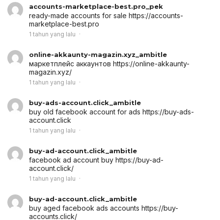
accounts-marketplace-best.pro_pek
ready-made accounts for sale
https://accounts-
marketplace-best.pro
1 tahun yang lalu
online-akkaunty-magazin.xyz_ambitle
маркетплейс аккаунтов
https://online-akkaunty-
magazin.xyz/
1 tahun yang lalu
buy-ads-account.click_ambitle
buy old facebook account for ads
https://buy-ads-
account.click
1 tahun yang lalu
buy-ad-account.click_ambitle
facebook ad account buy
https://buy-ad-
account.click/
1 tahun yang lalu
buy-ad-account.click_ambitle
buy aged facebook ads accounts
https://buy-
accounts.click/