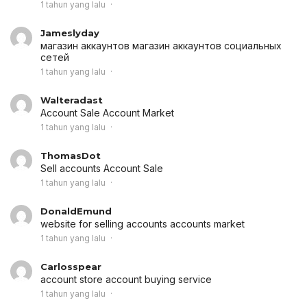
1 tahun yang lalu
Jameslyday
магазин аккаунтов
магазин аккаунтов социальных
сетей
1 tahun yang lalu
Walteradast
Account Sale
Account Market
1 tahun yang lalu
ThomasDot
Sell accounts
Account Sale
1 tahun yang lalu
DonaldEmund
website for selling accounts
accounts market
1 tahun yang lalu
Carlosspear
account store
account buying service
1 tahun yang lalu