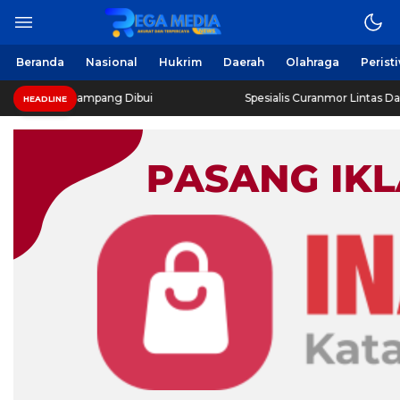
Beranda
Nasional
Hukrim
Daerah
Olahraga
Perist
 Sampang Dibui
Spesialis Curanmor Lintas Daerah Diringk
HEADLINE