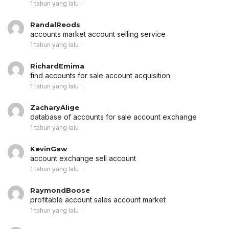
1 tahun yang lalu
RandalReods
accounts market
account selling service
1 tahun yang lalu
RichardEmima
find accounts for sale
account acquisition
1 tahun yang lalu
ZacharyAlige
database of accounts for sale
account exchange
1 tahun yang lalu
KevinGaw
account exchange
sell account
1 tahun yang lalu
RaymondBoose
profitable account sales
account market
1 tahun yang lalu