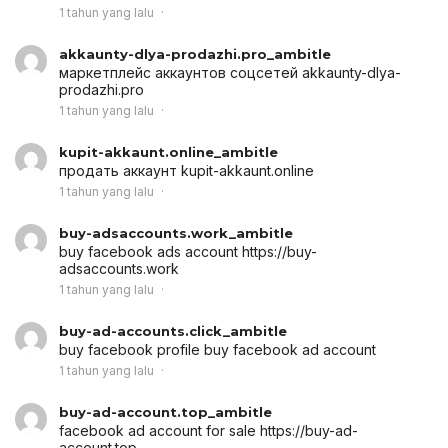
1 tahun yang lalu
akkaunty-dlya-prodazhi.pro_ambitle
маркетплейс аккаунтов соцсетей
akkaunty-dlya-
prodazhi.pro
1 tahun yang lalu
kupit-akkaunt.online_ambitle
продать аккаунт
kupit-akkaunt.online
1 tahun yang lalu
buy-adsaccounts.work_ambitle
buy facebook ads account
https://buy-
adsaccounts.work
1 tahun yang lalu
buy-ad-accounts.click_ambitle
buy facebook profile
buy facebook ad account
1 tahun yang lalu
buy-ad-account.top_ambitle
facebook ad account for sale
https://buy-ad-
account.top