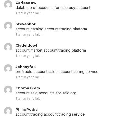
Carlosdow
database of accounts for sale
buy account
1 tahun yang lalu
Stevenhor
account catalog
account trading platform
1 tahun yang lalu
ClydeIdowl
account market
account trading platform
1 tahun yang lalu
Johnnyfak
profitable account sales
account selling service
1 tahun yang lalu
ThomasKem
account sale
accounts-for-sale.org
1 tahun yang lalu
PhilipPodia
account trading
account trading service