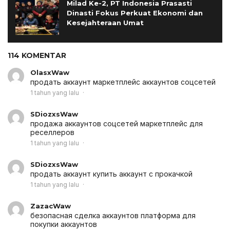
Milad Ke-2, PT Indonesia Prasasti
Dinasti Fokus Perkuat Ekonomi dan
Kesejahteraan Umat
114 KOMENTAR
OlasxWaw
продать аккаунт
маркетплейс аккаунтов соцсетей
1 tahun yang lalu
SDiozxsWaw
продажа аккаунтов соцсетей
маркетплейс для
реселлеров
1 tahun yang lalu
SDiozxsWaw
продать аккаунт
купить аккаунт с прокачкой
1 tahun yang lalu
ZazacWaw
безопасная сделка аккаунтов
платформа для
покупки аккаунтов