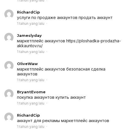
1 tahun yang lalu
RichardCip
услуги по продаже аккаунтов
продать аккаунт
1 tahun yang lalu
Jameslyday
маркетплейс аккаунтов
https://ploshadka-prodazha-
akkauntov.ru/
1 tahun yang lalu
OliveWaw
маркетплейс аккаунтов
безопасная сделка
аккаунтов
1 tahun yang lalu
BryantEvome
покупка аккаунтов
купить аккаунт
1 tahun yang lalu
RichardCip
аккаунт для рекламы
маркетплейс аккаунтов
1 tahun yang lalu