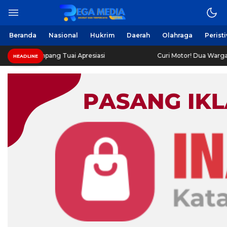
Beranda
Nasional
Hukrim
Daerah
Olahraga
Perist
g Tuai Apresiasi
Curi Motor! Dua Warga Batuporo Samp
HEADLINE