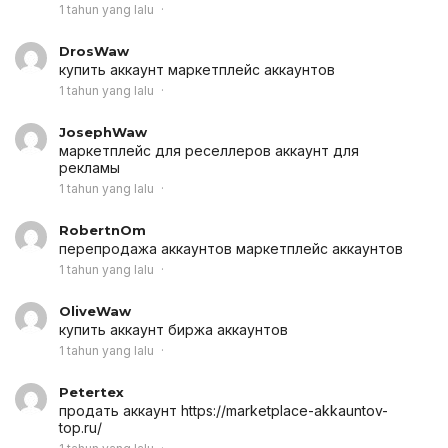
1 tahun yang lalu
DrosWaw
купить аккаунт
маркетплейс аккаунтов
1 tahun yang lalu
JosephWaw
маркетплейс для реселлеров
аккаунт для
рекламы
1 tahun yang lalu
RobertnOm
перепродажа аккаунтов
маркетплейс аккаунтов
1 tahun yang lalu
OliveWaw
купить аккаунт
биржа аккаунтов
1 tahun yang lalu
Petertex
продать аккаунт
https://marketplace-akkauntov-
top.ru/