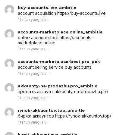
buy-accounts.live_ambitle
account acquisition
https://buy-accounts.live
1 tahun yang lalu
accounts-marketplace.online_ambitle
online account store
https://accounts-
marketplace.online
1 tahun yang lalu
accounts-marketplace-best.pro_pek
account selling service
buy accounts
1 tahun yang lalu
akkaunty-na-prodazhu.pro_ambitle
продать аккаунт
akkaunty-na-prodazhu.pro
1 tahun yang lalu
rynok-akkauntov.top_ambitle
биржа аккаунтов
https://rynok-akkauntov.top/
1 tahun yang lalu
kupit-akkaunt.xyz_ambitle